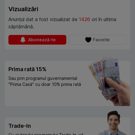
Vizualizări
Anunțul dat a fost vizualizat de
1426
ori în ultima
săptămână.
Abonează-te
Favorite
Prima rată 15%
Sau prin programul guvernamental
"Prima Casă" cu doar 10% prima rată
Trade-In
Cu ajutorului programului Trade-In, vă