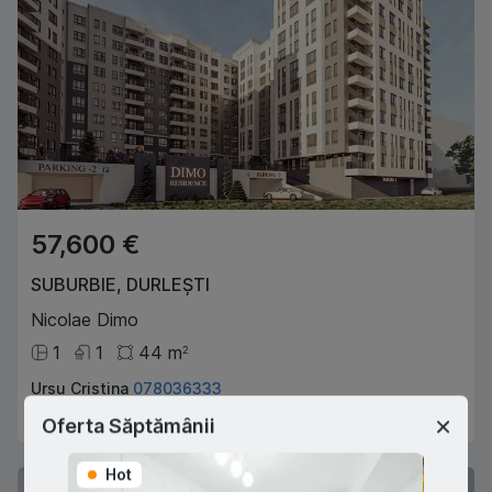
57,600 €
SUBURBIE
,
DURLEȘTI
Nicolae Dimo
1
1
44
m
2
Ursu Cristina
078036333
Agent imobiliar
Oferta Săptămânii
Hot
Hot