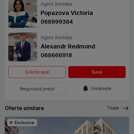
Agent imobiliar
Popazova Victoria
068999384
Agent imobiliar
Alexandr Redmond
068666918
Solicită apel
Sună
Urmărește
Negociază prețul
Oferte similare
Toate
Exclusive