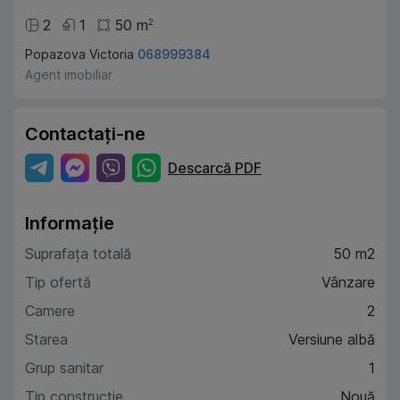
2
1
50
m
2
Popazova Victoria
068999384
Agent imobiliar
Contactați-ne
Descarcă PDF
Informație
Suprafața totală
50 m2
Tip ofertă
Vânzare
Camere
2
Starea
Versiune albă
Grup sanitar
1
Tip construcție
Nouă