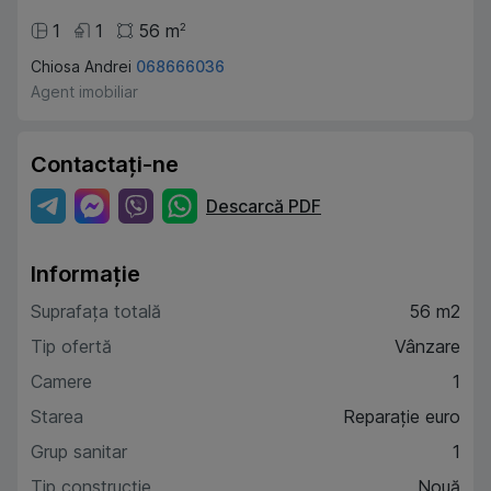
1
1
56
m
2
Chiosa Andrei
068666036
Agent imobiliar
Contactați-ne
Descarcă PDF
Informație
Suprafața totală
56 m2
Tip ofertă
Vânzare
Camere
1
Starea
Reparație euro
Grup sanitar
1
Tip construcție
Nouă