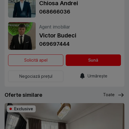
Chiosa Andrei
068666036
Agent imobiliar
Victor Budeci
069697444
Solicită apel
Sună
Urmărește
Negociază prețul
Oferte similare
Toate
Exclusive