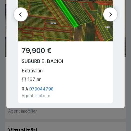
79,900 €
57,0
SUBURBIE
,
BACIOI
SUBUR
104,900 €
Extravilan
Poian
SUBURBIE
,
DURLEȘTI
167
ari
4
ar
Cartușa
R A
079044798
S P
06
2
1
54
m
2
Agent imobiliar
Agent i
Corolin Alexandru
068666091
Agent imobiliar
Vizualizări