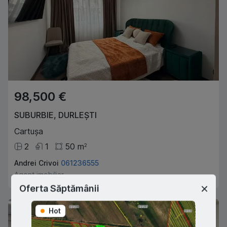
98,500 €
SUBURBIE
,
DURLEȘTI
Cartușa
2
1
50
m
2
Andrei Crivoi
061236555
Agent imobiliar
Oferta Săptămânii
Hot
Hot