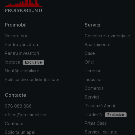
Proimobil
Servicii
Despre noi
Complexe rezidențiale
Pentru vânzători
Apartamente
Pentru investitori
Case
Ipoteca
Oficii
Exclusive
Noutăți imobiliare
Terenuri
Politica de confidențialitate
Industrial
Comercial
Contacte
Servicii
Plasează Anunț
078 088 886
Trade-IN
office@proimobil.md
Exclusive
Prima Casă
Contacte
Serviciul calitate
Solicită un apel