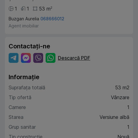
1
1
53
m
2
Buzgan Aurelia
068666012
Agent imobiliar
Contactați-ne
Descarcă PDF
Informație
Suprafața totală
53 m2
Tip ofertă
Vânzare
Camere
1
Starea
Versiune albă
Grup sanitar
1
Tip construcție
Nouă