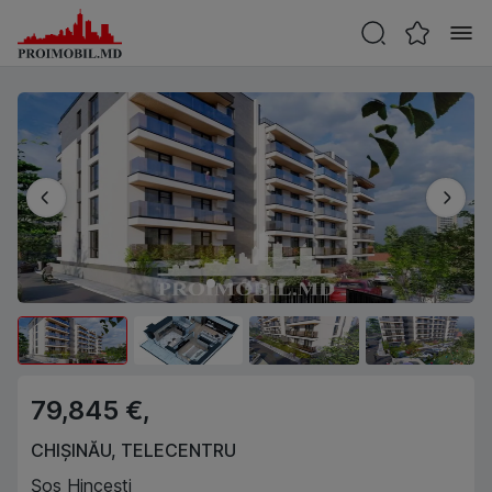
79,845 €,
CHIȘINĂU
,
TELECENTRU
Șos Hincești