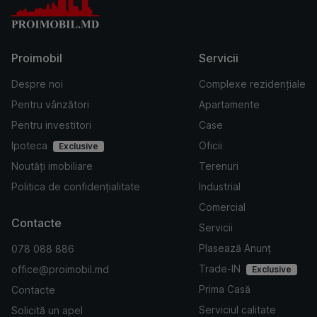
Proimobil
Servicii
Despre noi
Complexe rezidențiale
Pentru vânzători
Apartamente
Pentru investitori
Case
Ipoteca
Oficii
Exclusive
Noutăți imobiliare
Terenuri
Politica de confidențialitate
Industrial
Comercial
Contacte
Servicii
Plasează Anunț
078 088 886
Trade-IN
office@proimobil.md
Exclusive
Prima Casă
Contacte
Serviciul calitate
Solicită un apel