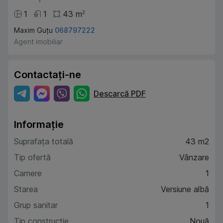
1
1
43
m
2
Maxim Guțu
068797222
Agent imobiliar
Contactați-ne
Descarcă PDF
Informație
Suprafața totală
43 m2
Tip ofertă
Vânzare
Camere
1
Starea
Versiune albă
Grup sanitar
1
Tip construcție
Nouă