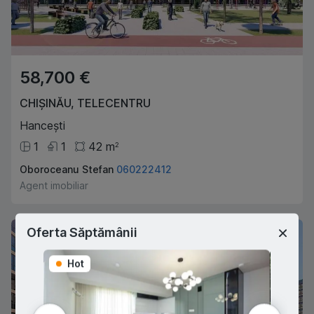
58,700 €
CHIȘINĂU
,
TELECENTRU
Hancești
1
1
42
m
2
Oboroceanu Stefan
060222412
Agent imobiliar
Oferta Săptămânii
Hot
Hot