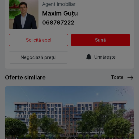
Agent imobiliar
Maxim Guțu
068797222
Solicită apel
Sună
Urmărește
Negociază prețul
Oferte similare
Toate