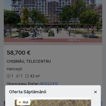
58,700 €
CHIȘINĂU
,
TELECENTRU
Hancești
1
1
42
m
2
Oboroceanu Stefan
060222412
Agent imobiliar
Oferta Săptămânii
Hot
Hot