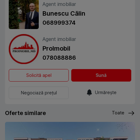
Agent imobiliar
Bunescu Călin
068999374
Agent imobiliar
ProImobil
078088886
Solicită apel
Sună
Urmărește
Negociază prețul
Oferte similare
Toate