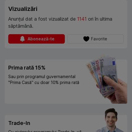
Vizualizări
Anunțul dat a fost vizualizat de
1141
ori în ultima
săptămână.
Abonează-te
Favorite
Prima rată 15%
Sau prin programul guvernamental
"Prima Casă" cu doar 10% prima rată
Trade-In
Cu ajutorului programului Trade-In, vă