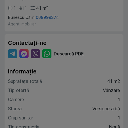
1
1
41
m
2
Bunescu Călin
068999374
Agent imobiliar
Contactați-ne
Descarcă PDF
Informație
Suprafața totală
41 m2
Tip ofertă
Vânzare
Camere
1
Starea
Versiune albă
Grup sanitar
1
Tip construcție
Nouă