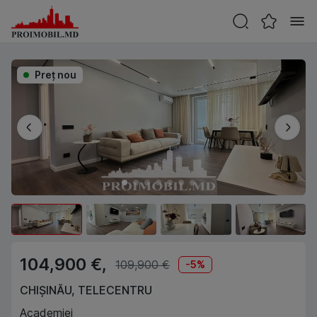
Preţ nou
104,900 €,
109,900 €
-
5
%
CHIȘINĂU
,
TELECENTRU
Academiei