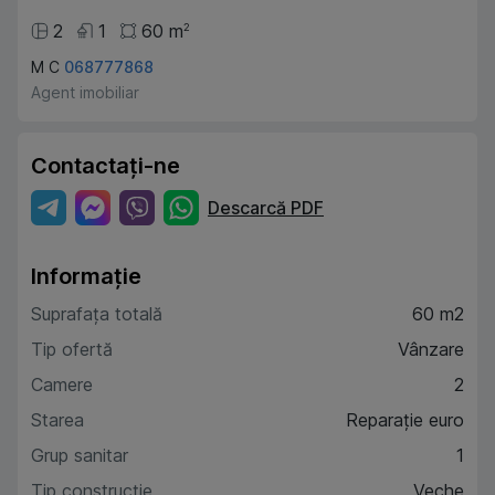
2
1
60
m
2
M C
068777868
Agent imobiliar
Contactați-ne
Descarcă PDF
Informație
Suprafața totală
60 m2
Tip ofertă
Vânzare
Camere
2
Starea
Reparație euro
Grup sanitar
1
Tip construcție
Veche