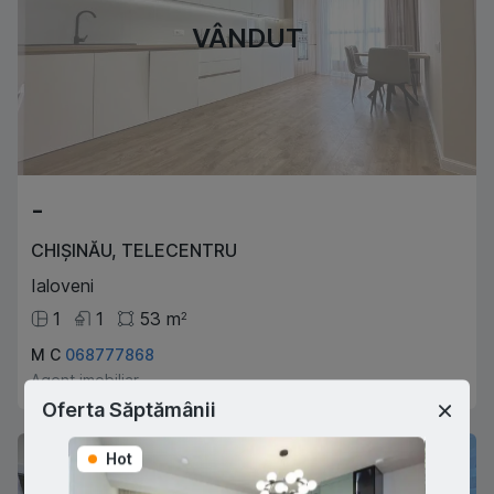
VÂNDUT
-
CHIȘINĂU
,
TELECENTRU
Ialoveni
1
1
53
m
2
M C
068777868
Agent imobiliar
Oferta Săptămânii
Hot
Hot