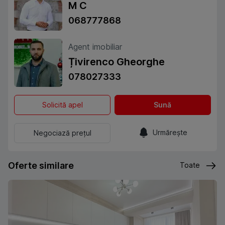
M C
068777868
Agent imobiliar
Țivirenco Gheorghe
078027333
Solicită apel
Sună
Urmărește
Negociază prețul
Oferte similare
Toate