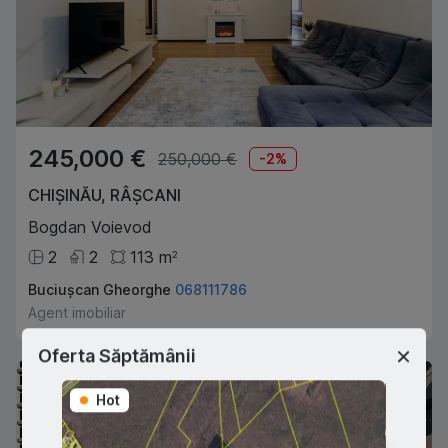
245,000 €
250,000 €
-
2
%
CHIȘINĂU
,
RÂȘCANI
Bogdan Voievod
2
2
113
m
2
Buciușcan Gheorghe
068111786
Agent imobiliar
Oferta Săptămânii
Hot
Hot