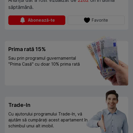
Anunțul dat a fost vizualizat de
2282
ori în ultima
săptămână.
Abonează-te
Favorite
Prima rată 15%
Sau prin programul guvernamental
"Prima Casă" cu doar 10% prima rată
Trade-In
Cu ajutorului programului Trade-In, vă
ajutăm să cumpărați acest apartament în
schimbul unui alt imobil.