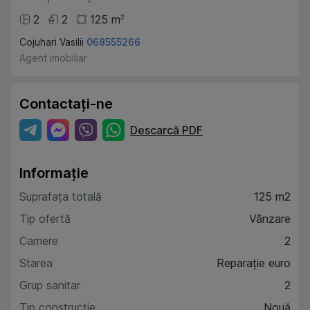
2
2
125
m
2
Cojuhari Vasilii
068555266
Agent imobiliar
Contactați-ne
Descarcă PDF
Informație
Suprafața totală
125 m2
Tip ofertă
Vânzare
Camere
2
Starea
Reparație euro
Grup sanitar
2
Tip construcție
Nouă