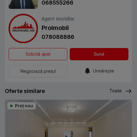
068555266
Agent imobiliar
ProImobil
078088886
Solicită apel
Sună
Urmărește
Negociază prețul
Oferte similare
Toate
Preţ nou