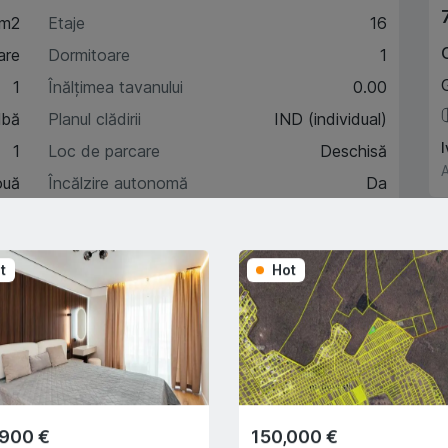
 m2
Etaje
16
are
Dormitoare
1
1
Înălțimea tavanului
0.00
lbă
Planul clădirii
IND (individual)
1
Loc de parcare
Deschisă
A
ouă
Încălzire autonomă
Da
9
t
Hot
acteristici
escriere
,900 €
150,000 €