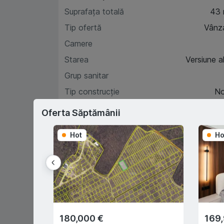
Suprafața totală
43
Tip ofertă
Vânz
Camere
Starea
Versiune a
Grup sanitar
Tip construcție
N
Etaj
Oferta Săptămânii
Hot
Ho
Car
D
180,000 €
169