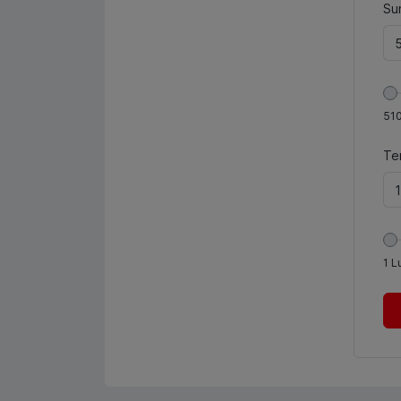
Sum
51
Te
1
L