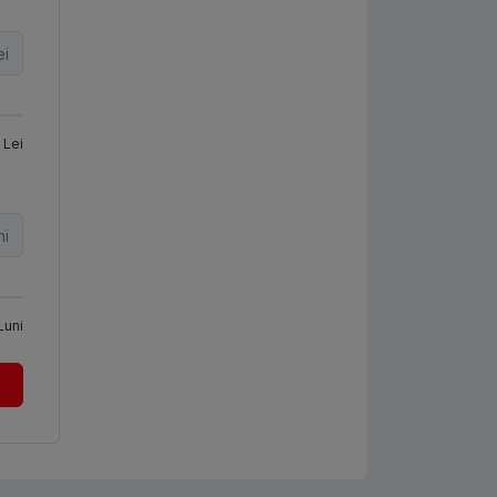
ei
Lei
ni
Luni