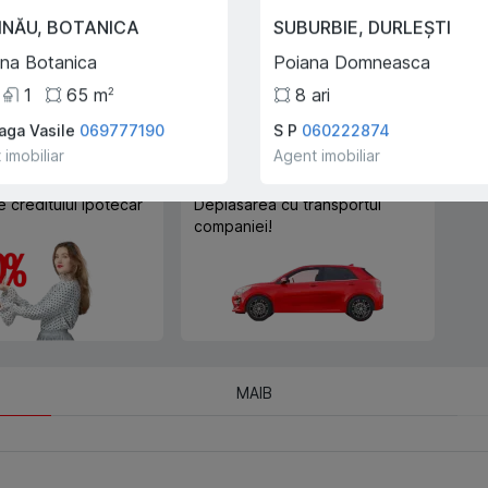
Trade-In
INĂU
,
BOTANICA
SUBURBIE
,
DURLEȘTI
Cu ajutorului programului
ina Botanica
Poiana Domneasca
Trade-In, vă ajutăm să
cumpărați acest apartament în
1
65
m
8
ari
2
schimbul unui alt imobil.
aga Vasile
069777190
S P
060222874
 imobiliar
Agent imobiliar
A
e creditului ipotecar
Deplasarea cu transportul
companiei!
MAIB