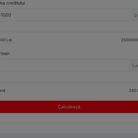
a creditului
L
000
Lei
2500000
rmen
Lu
ună
240
Calculează