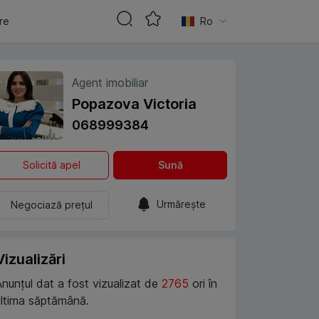
are
Ro
Agent imobiliar
Popazova Victoria
068999384
Solicită apel
Sună
Urmărește
Negociază prețul
Vizualizări
Anunțul dat a fost vizualizat de
2765
ori în
ultima săptămână.