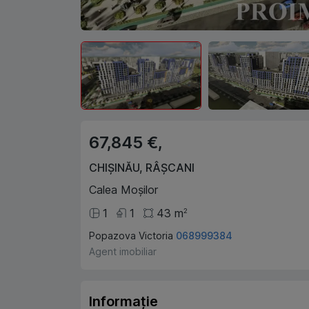
67,845 €,
CHIȘINĂU
,
RÂȘCANI
Calea Moșilor
1
1
43
m
2
Popazova Victoria
068999384
Agent imobiliar
Informație