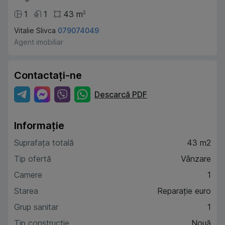
1
1
43
m
2
Vitalie Slivca
079074049
Agent imobiliar
Contactați-ne
Descarcă PDF
Informație
Suprafața totală
43 m2
Tip ofertă
Vânzare
Camere
1
Starea
Reparație euro
Grup sanitar
1
Tip construcție
Nouă