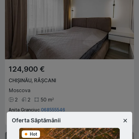
124,900 €
CHIȘINĂU
,
RÂȘCANI
Moscova
2
2
50
m
2
Anita Granciuc
068555546
Agent imobiliar
Oferta Săptămânii
Hot
Hot
Exclusive