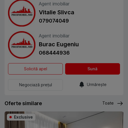
Agent imobiliar
Vitalie Slivca
079074049
Agent imobiliar
Burac Eugeniu
068444936
Solicită apel
Sună
Urmărește
Negociază prețul
Oferte similare
Toate
Exclusive