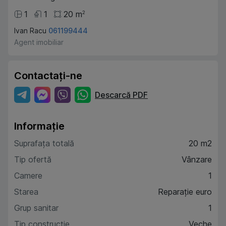
1
1
20
m
2
Ivan Racu
061199444
Agent imobiliar
Contactați-ne
Descarcă PDF
Informație
Suprafața totală
20 m2
Tip ofertă
Vânzare
Camere
1
Starea
Reparație euro
Grup sanitar
1
Tip construcție
Veche