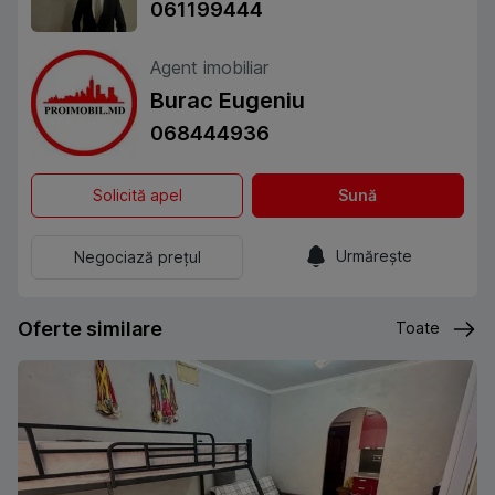
061199444
Agent imobiliar
Burac Eugeniu
068444936
Solicită apel
Sună
Urmărește
Negociază prețul
Oferte similare
Toate