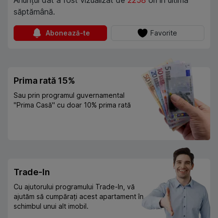
Anunțul dat a fost vizualizat de
2258
ori în ultima
săptămână.
Abonează-te
Favorite
Prima rată 15%
Sau prin programul guvernamental
"Prima Casă" cu doar 10% prima rată
Trade-In
Cu ajutorului programului Trade-In, vă
ajutăm să cumpărați acest apartament în
schimbul unui alt imobil.