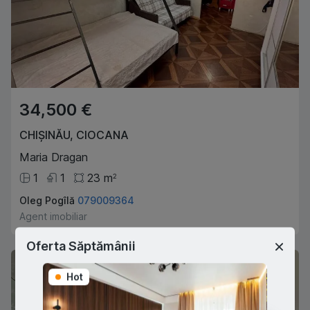
34,500 €
CHIȘINĂU
,
CIOCANA
Maria Dragan
1
1
23
m
2
Oleg Pogîlă
079009364
Agent imobiliar
Oferta Săptămânii
Hot
Hot