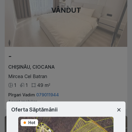
VÂNDUT
-
CHIȘINĂU
,
CIOCANA
Mircea Cel Batran
1
1
49
m
2
Pîrgari Vadim
079011944
Agent imobiliar
Oferta Săptămânii
Hot
Hot