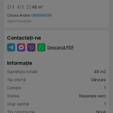
1
1
48
m
2
Chiosa Andrei
068666036
Agent imobiliar
Contactați-ne
Descarcă PDF
Informație
Suprafața totală
48 m2
Tip ofertă
Vânzare
Camere
1
Starea
Reparație euro
Grup sanitar
1
Tip construcție
Nouă