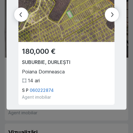
180,000 €
134
SUBURBIE
,
DURLEȘTI
CHIȘI
131,900 €
Poiana Domneasca
Bacioii
CHIȘINĂU
,
CIOCANA
14
ari
3
Mircea Cel Batran
S P
060222874
Tulum 
1
1
48
m
2
Agent imobiliar
Agent i
Buciușcan Gheorghe
068111786
Agent imobiliar
Vizualizări