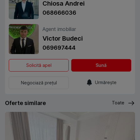
Chiosa Andrei
068666036
Agent imobiliar
Victor Budeci
069697444
Solicită apel
Sună
Urmărește
Negociază prețul
Oferte similare
Toate