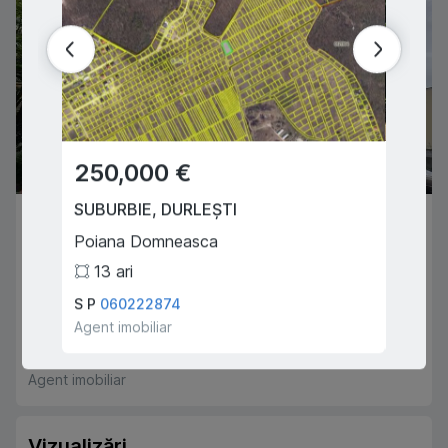
250,000 €
49,
SUBURBIE
,
DURLEȘTI
ORHEI
84,900 €
Poiana Domneasca
Donici
CHIȘINĂU
,
CIOCANA
13
ari
4
Igor Vieru
S P
060222874
Balan P
3
2
89
m
2
Agent imobiliar
Agent i
Corolin Alexandru
068666091
Agent imobiliar
Vizualizări