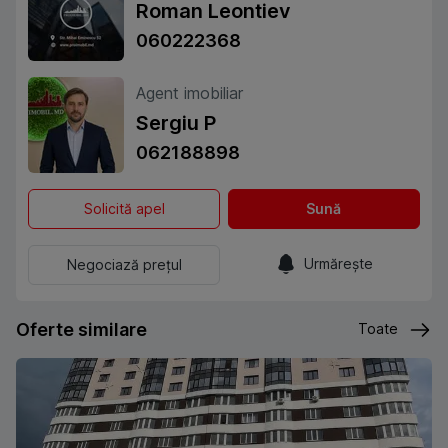
Roman Leontiev
060222368
Agent imobiliar
Sergiu P
062188898
Solicită apel
Sună
Urmărește
Negociază prețul
Oferte similare
Toate