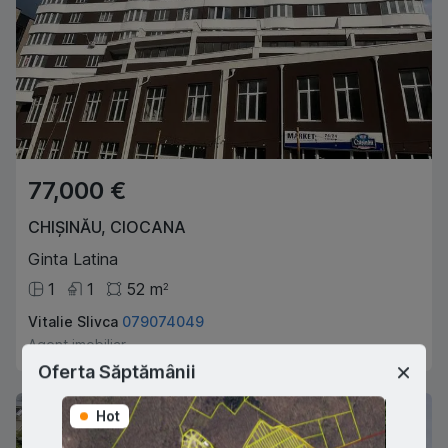
77,000 €
CHIȘINĂU
,
CIOCANA
Ginta Latina
1
1
52
m
2
Vitalie Slivca
079074049
Agent imobiliar
Oferta Săptămânii
Hot
Hot