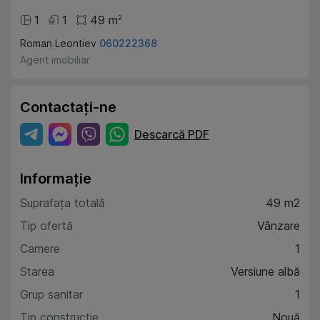
1
1
49
m
2
Roman Leontiev
060222368
Agent imobiliar
Contactați-ne
Descarcă PDF
Informație
Suprafața totală
49 m2
Tip ofertă
Vânzare
Camere
1
Starea
Versiune albă
Grup sanitar
1
Tip construcție
Nouă