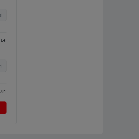
ei
Lei
ni
Luni