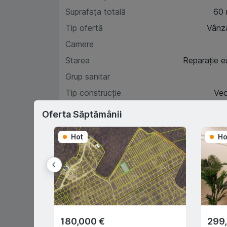
Suprafața totală
60
Tip ofertă
Vânz
Camere
Starea
Reparație e
Grup sanitar
Tip construcție
Ve
Etaj
Oferta Săptămânii
Hot
Ho
Car
D
180,000 €
299