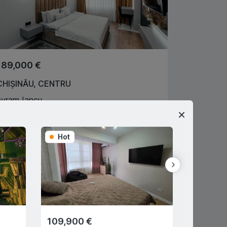
189,000 €
CHIȘINĂU
,
CENTRU
Avram Iancu
2
1
64
m
2
Ciobu Victor
068306222
Hot
Hot
gent imobiliar
109,900 €
28,350