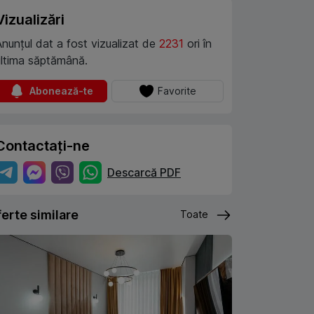
Vizualizări
Anunțul dat a fost vizualizat de
2231
ori în
ultima săptămână.
Abonează-te
Favorite
Contactați-ne
Descarcă PDF
erte similare
Toate