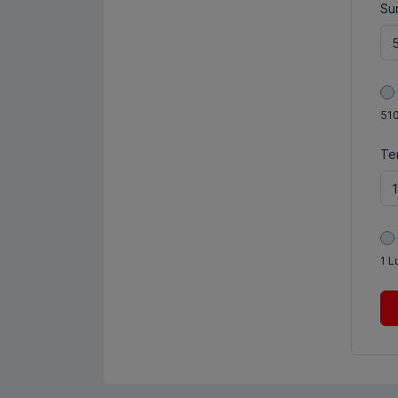
Sum
51
Te
1
L