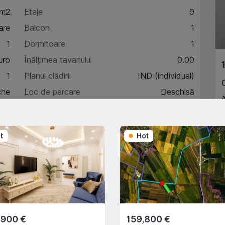
 m2
Etaje
9
are
Balcon
1
1
Dormitoare
1
uro
Înălțimea tavanului
0.00
1
Planul clădirii
IND (individual)
che
Loc de parcare
Deschisă
7
t
Hot
A
acteristici
escriere
,900 €
159,800 €