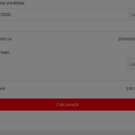
a creditului
L
000
Lei
2500000
rmen
Lu
ună
240
Calculează