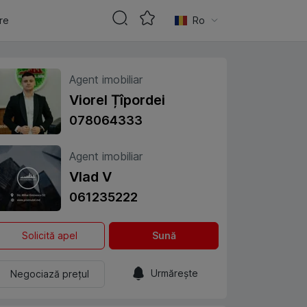
are
Ro
Agent imobiliar
Viorel Țîpordei
078064333
Agent imobiliar
Vlad V
061235222
Solicită apel
Sună
Urmărește
Negociază prețul