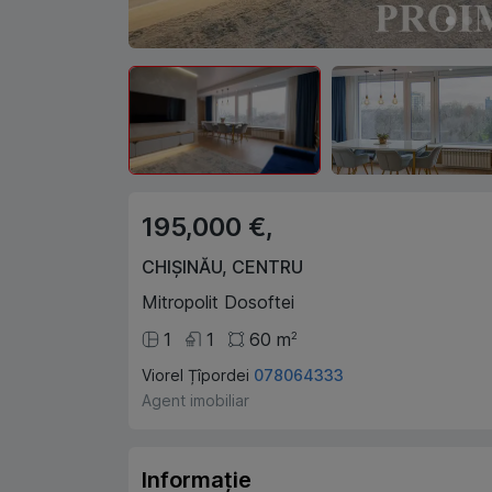
195,000 €,
CHIȘINĂU
,
CENTRU
Mitropolit Dosoftei
1
1
60
m
2
Viorel Țîpordei
078064333
Agent imobiliar
Informație