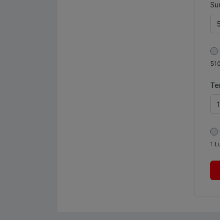
Sum
51
Te
1
L