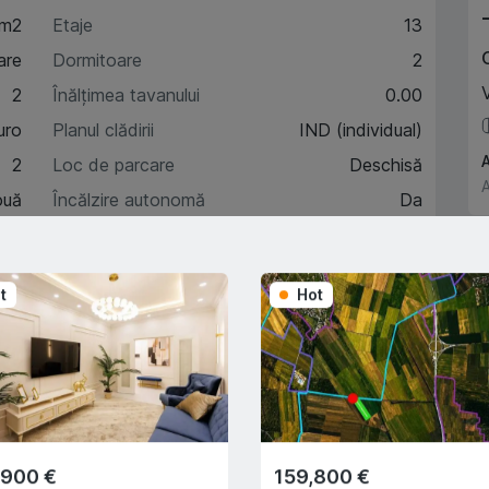
 m2
Etaje
13
are
Dormitoare
2
V
2
Înălțimea tavanului
0.00
uro
Planul clădirii
IND (individual)
A
2
Loc de parcare
Deschisă
A
ouă
Încălzire autonomă
Da
11
t
Hot
acteristici
escriere
,900 €
159,800 €