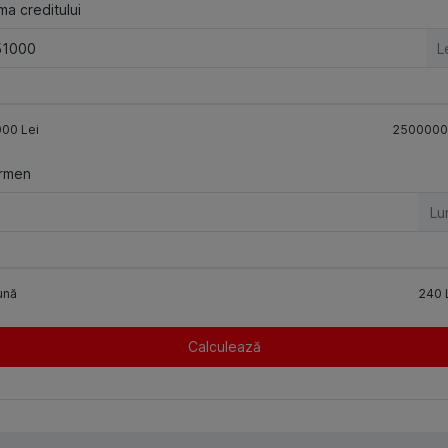
a creditului
L
000
Lei
2500000
rmen
Lu
ună
240
Calculează