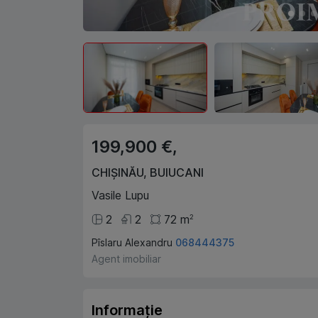
199,900 €,
CHIȘINĂU
,
BUIUCANI
Vasile Lupu
2
2
72
m
2
Pîslaru Alexandru
068444375
Agent imobiliar
Informație