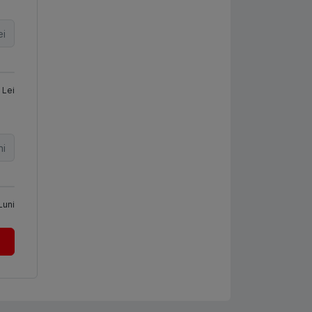
ei
Lei
ni
Luni