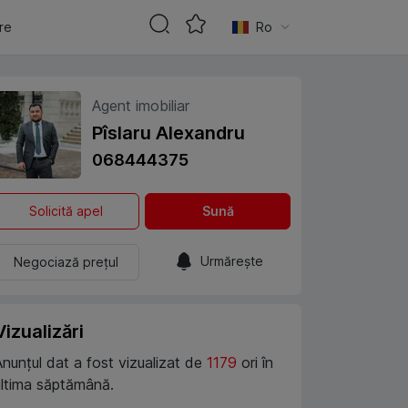
are
Ro
Agent imobiliar
Pîslaru Alexandru
068444375
Solicită apel
Sună
Urmărește
Negociază prețul
Vizualizări
Anunțul dat a fost vizualizat de
1179
ori în
ultima săptămână.