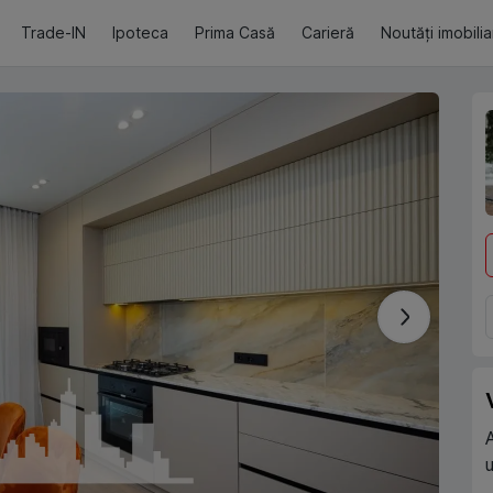
Trade-IN
Ipoteca
Prima Casă
Carieră
Noutăți imobili