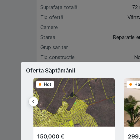
Suprafața totală
72
Tip ofertă
Vânz
Camere
Starea
Reparație e
Grup sanitar
Tip construcție
N
Etaj
Oferta Săptămânii
Hot
Ho
Car
D
150,000 €
299