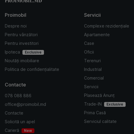
Proimobil
Servicii
Despre noi
Complexe rezidențiale
Pentru vânzători
Apartamente
Pentru investitori
Case
Ipoteca
Oficii
Exclusive
Noutăți imobiliare
Terenuri
Politica de confidențialitate
Industrial
Comercial
Contacte
Servicii
Plasează Anunț
078 088 886
Trade-IN
office@proimobil.md
Exclusive
Prima Casă
Contacte
Serviciul calitate
Solicită un apel
Carieră
New