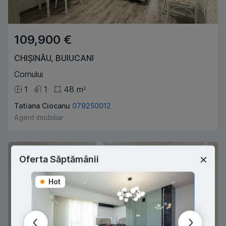
109,900 €
CHIȘINĂU
,
BUIUCANI
Cornului
1
1
48
m
2
Tatiana Ciocanu
079250012
Agent imobiliar
Oferta Săptămânii
Hot
Hot
REZERVAT