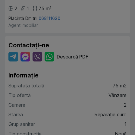
2
1
75
m
2
Plăcintă Dmitrii
068111620
Agent imobiliar
Contactați-ne
Descarcă PDF
Informație
Suprafața totală
75 m2
Tip ofertă
Vânzare
Camere
2
Starea
Reparație euro
Grup sanitar
1
Tip construcție
Nouă