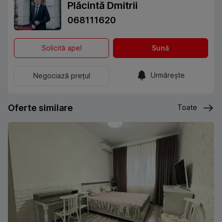
Plăcintă Dmitrii
068111620
Solicită apel
Sună
Urmărește
Negociază prețul
Oferte similare
Toate