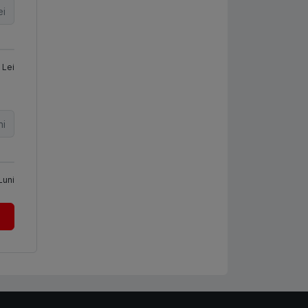
ei
Lei
ni
Luni