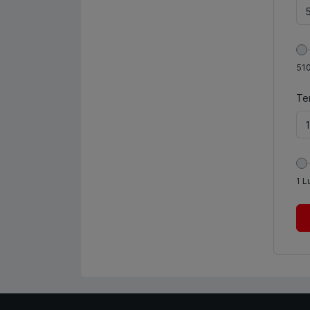
51
Te
1
L