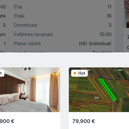
 m2
Etaj
11
are
Etaje
16
3
Dormitoare
3
uro
Înălțimea tavanului
10.00
1
Planul clădirii
IND (individual)
che
Loc de parcare
Deschisă
t
Hot
A
acteristici
A
escriere
,900 €
79,900 €
Trade-In