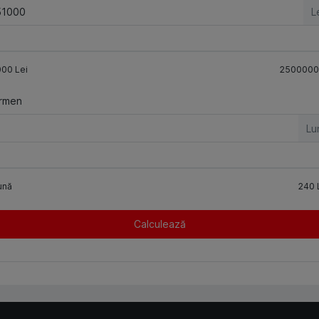
L
000
Lei
2500000
rmen
Lu
ună
240
Calculează