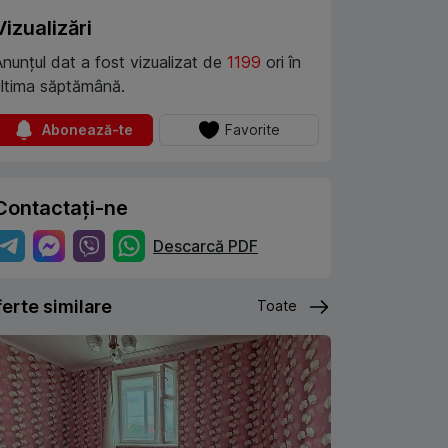
Vizualizări
Anunțul dat a fost vizualizat de
1199
ori în
ultima săptămână.
Abonează-te
Favorite
Contactați-ne
Descarcă PDF
erte similare
Toate