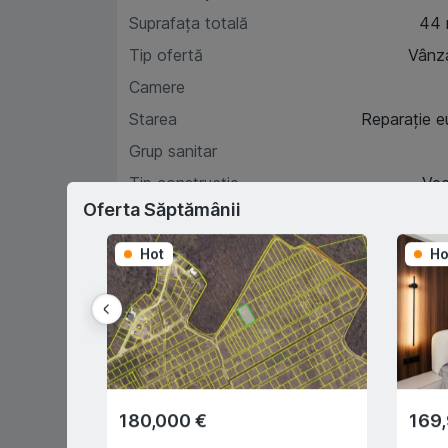
Suprafața totală
44
Tip ofertă
Vânz
Camere
Starea
Reparație e
Grup sanitar
Tip construcție
Ve
Oferta Săptămânii
Hot
Ho
Car
D
180,000 €
169
Prima rată 15%