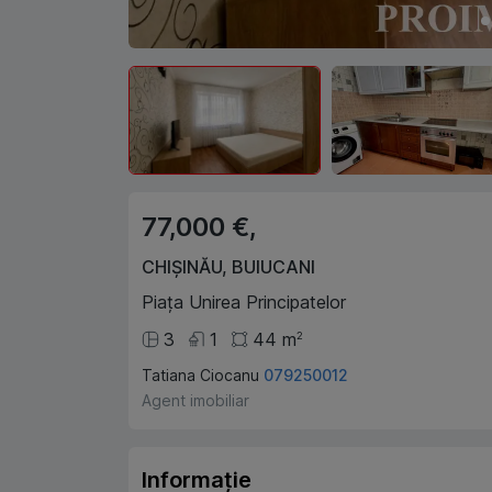
77,000 €,
CHIȘINĂU
,
BUIUCANI
Piața Unirea Principatelor
3
1
44
m
2
Tatiana Ciocanu
079250012
Agent imobiliar
Informație