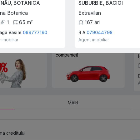
INĂU
,
BOTANICA
SUBURBIE
,
BACIOI
Cu ajutorului programului
Trade-In, vă ajutăm să
ina Botanica
Extravilan
cumpărați acest apartament în
1
65
m
167
ari
2
schimbul unui alt imobil.
aga Vasile
069777190
R A
079044798
 imobiliar
Agent imobiliar
e creditului ipotecar
Deplasarea cu transportul
companiei!
A
MAIB
a creditului