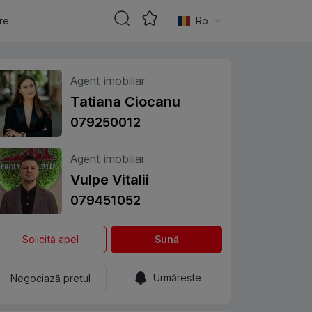
are
Ro
Agent imobiliar
Tatiana Ciocanu
079250012
Agent imobiliar
Vulpe Vitalii
079451052
Solicită apel
Sună
Urmărește
Negociază prețul