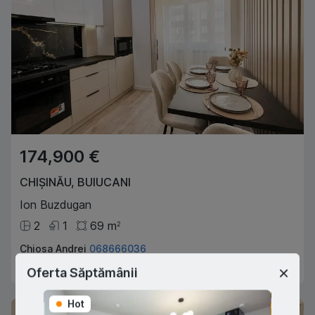
174,900 €
CHIȘINĂU
,
BUIUCANI
Ion Buzdugan
2
1
69
m
2
Chiosa Andrei
068666036
Agent imobiliar
Oferta Săptămânii
Hot
Hot