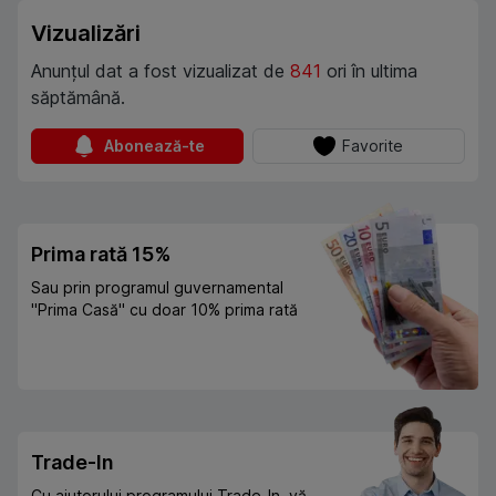
Vizualizări
Anunțul dat a fost vizualizat de
841
ori în ultima
săptămână.
Abonează-te
Favorite
Prima rată 15%
Sau prin programul guvernamental
"Prima Casă" cu doar 10% prima rată
Trade-In
Cu ajutorului programului Trade-In, vă