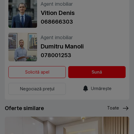
Agent imobiliar
Vition Denis
068666303
Agent imobiliar
Dumitru Manoli
078001253
Solicită apel
Sună
Urmărește
Negociază prețul
Oferte similare
Toate