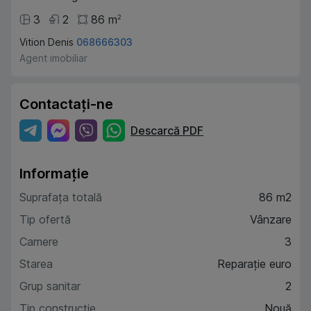
3
2
86
m
2
Vition Denis
068666303
Agent imobiliar
Contactați-ne
Descarcă PDF
Informație
Suprafața totală
86 m2
Tip ofertă
Vânzare
Camere
3
Starea
Reparație euro
Grup sanitar
2
Tip construcție
Nouă