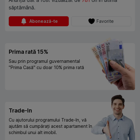
Anunțul dat a fost vizualizat de
781
ori în ultima
săptămână.
Abonează-te
Favorite
Prima rată 15%
Sau prin programul guvernamental
"Prima Casă" cu doar 10% prima rată
Trade-In
Cu ajutorului programului Trade-In, vă
ajutăm să cumpărați acest apartament în
schimbul unui alt imobil.