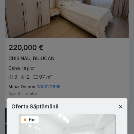
220,000 €
CHIȘINĂU
,
BUIUCANI
Calea Ieșilor
3
2
97
m
2
Mihai Osipov
060222865
Agent imobiliar
Oferta Săptămânii
Hot
Hot