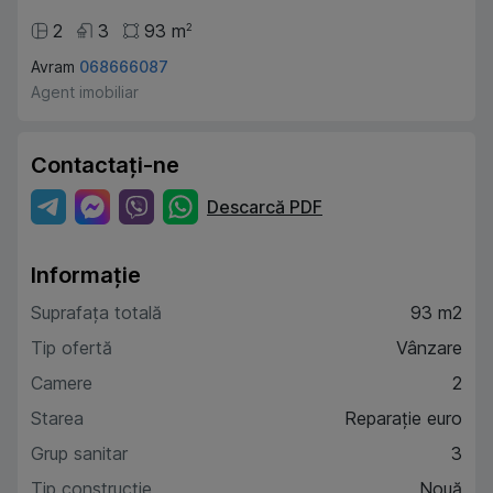
2
3
93
m
2
Avram
068666087
Agent imobiliar
Contactați-ne
Descarcă PDF
Informație
Suprafața totală
93 m2
Tip ofertă
Vânzare
Camere
2
Starea
Reparație euro
Grup sanitar
3
Tip construcție
Nouă