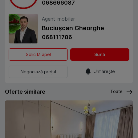
068666087
Agent imobiliar
Buciușcan Gheorghe
068111786
Solicită apel
Sună
Urmărește
Negociază prețul
Oferte similare
Toate