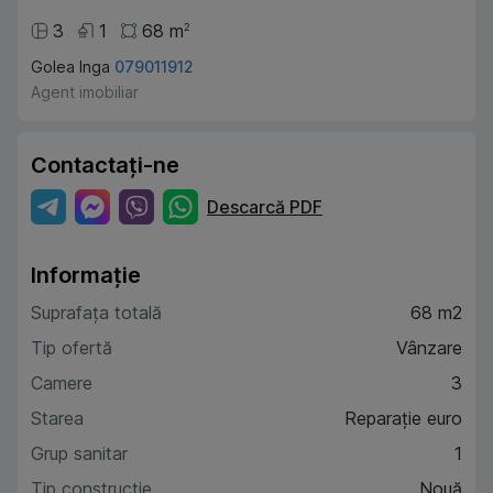
3
1
68
m
2
Golea Inga
079011912
Agent imobiliar
Contactați-ne
Descarcă PDF
Informație
Suprafața totală
68 m2
Tip ofertă
Vânzare
Camere
3
Starea
Reparație euro
Grup sanitar
1
Tip construcție
Nouă