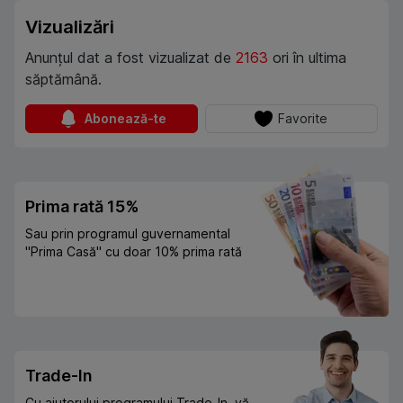
Vizualizări
Anunțul dat a fost vizualizat de
2163
ori în ultima
săptămână.
Abonează-te
Favorite
Prima rată 15%
Sau prin programul guvernamental
"Prima Casă" cu doar 10% prima rată
Trade-In
Cu ajutorului programului Trade-In, vă