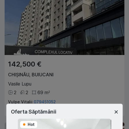
142,500 €
CHIȘINĂU
,
BUIUCANI
Vasile Lupu
2
2
69
m
2
Vulpe Vitalii
079451052
Agent imobiliar
Oferta Săptămânii
Hot
Hot