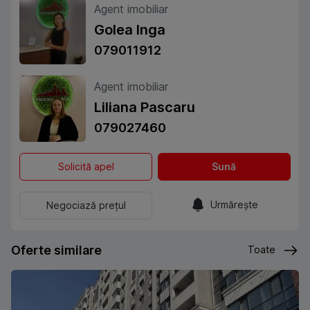
Agent imobiliar
Golea Inga
079011912
Agent imobiliar
Liliana Pascaru
079027460
Solicită apel
Sună
Urmărește
Negociază prețul
Oferte similare
Toate