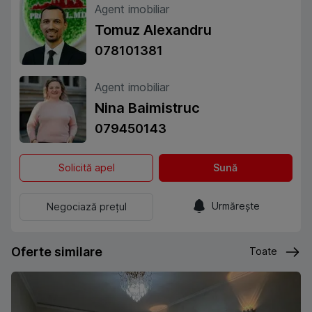
Agent imobiliar
Tomuz Alexandru
078101381
Agent imobiliar
Nina Baimistruc
079450143
Solicită apel
Sună
Urmărește
Negociază prețul
Oferte similare
Toate