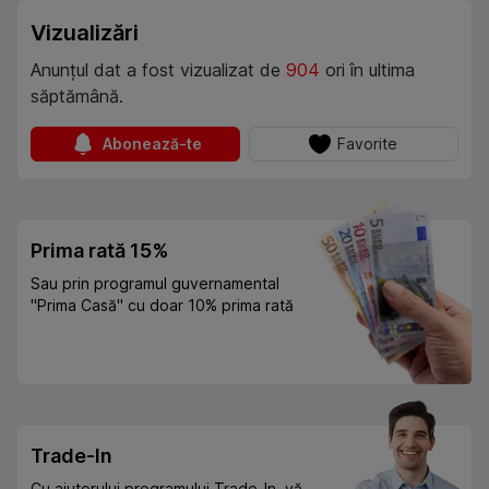
Vizualizări
Anunțul dat a fost vizualizat de
904
ori în ultima
săptămână.
Abonează-te
Favorite
Prima rată 15%
Sau prin programul guvernamental
"Prima Casă" cu doar 10% prima rată
Trade-In
Cu ajutorului programului Trade-In, vă