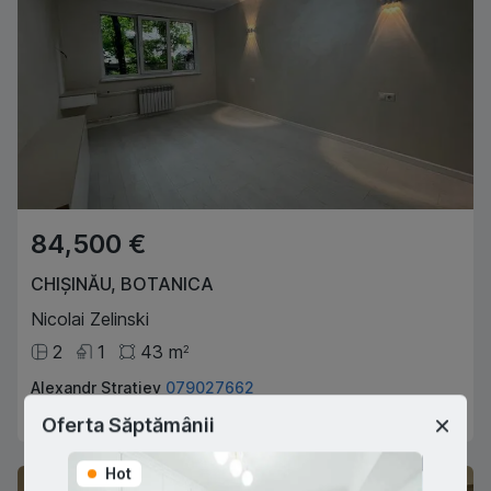
84,500 €
CHIȘINĂU
,
BOTANICA
Nicolai Zelinski
2
1
43
m
2
Alexandr Stratiev
079027662
Agent imobiliar
Oferta Săptămânii
Hot
Hot