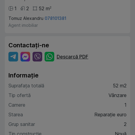
1
2
52
m
2
Tomuz Alexandru
078101381
Agent imobiliar
Contactați-ne
Descarcă PDF
Informație
Suprafața totală
52 m2
Tip ofertă
Vânzare
Camere
1
Starea
Reparație euro
Grup sanitar
2
Tip construcție
Nouă