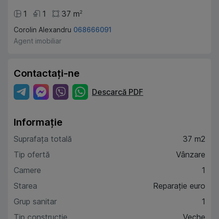
1
1
37
m
2
Corolin Alexandru
068666091
Agent imobiliar
Contactați-ne
Descarcă PDF
Informație
Suprafața totală
37 m2
Tip ofertă
Vânzare
Camere
1
Starea
Reparație euro
Grup sanitar
1
Tip construcție
Veche