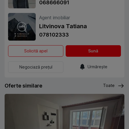
068666091
Agent imobiliar
Litvinova Tatiana
078102333
Solicită apel
Sună
Urmărește
Negociază prețul
Oferte similare
Toate