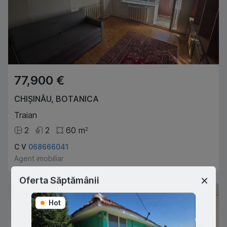
77,900 €
CHIȘINĂU
,
BOTANICA
Traian
2
2
60
m
2
C V
068666041
Agent imobiliar
Oferta Săptămânii
Exclusive
Hot
Hot