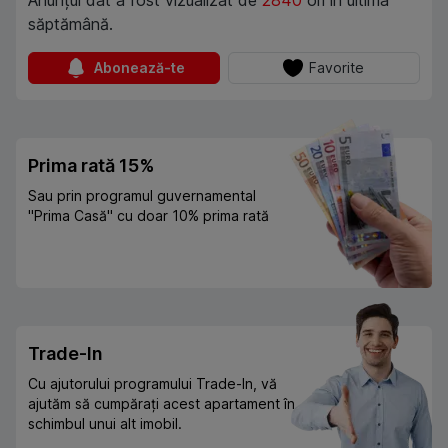
Anunțul dat a fost vizualizat de
2840
ori în ultima
săptămână.
Abonează-te
Favorite
Prima rată 15%
Sau prin programul guvernamental
"Prima Casă" cu doar 10% prima rată
Trade-In
Cu ajutorului programului Trade-In, vă
ajutăm să cumpărați acest apartament în
schimbul unui alt imobil.