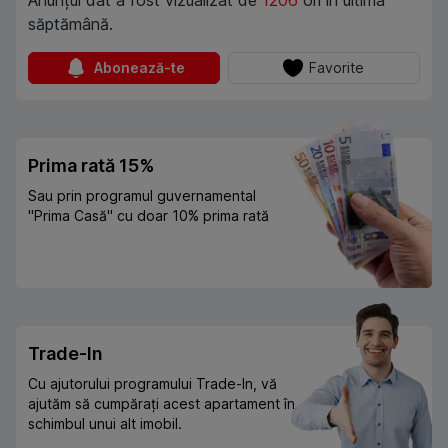
Anunțul dat a fost vizualizat de
1206
ori în ultima
săptămână.
Abonează-te
Favorite
Prima rată 15%
Sau prin programul guvernamental
"Prima Casă" cu doar 10% prima rată
Trade-In
Cu ajutorului programului Trade-In, vă
ajutăm să cumpărați acest apartament în
schimbul unui alt imobil.