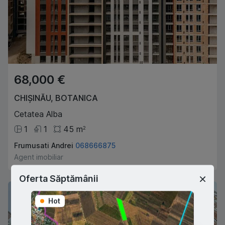
68,000 €
CHIȘINĂU
,
BOTANICA
Cetatea Alba
1
1
45
m
2
Frumusati Andrei
068666875
Agent imobiliar
Oferta Săptămânii
Hot
Hot