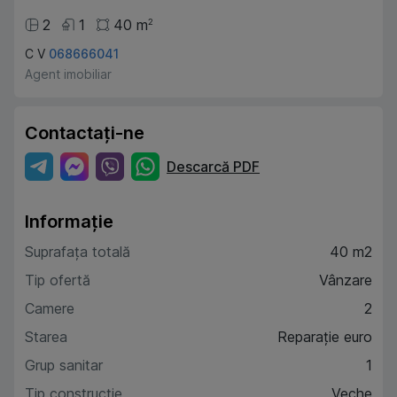
2
1
40
m
2
C V
068666041
Agent imobiliar
Contactați-ne
Descarcă PDF
Informație
Suprafața totală
40 m2
Tip ofertă
Vânzare
Camere
2
Starea
Reparație euro
Grup sanitar
1
Tip construcție
Veche