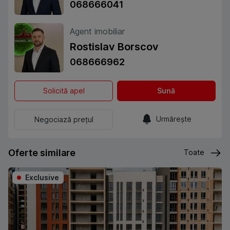
068666041
Agent imobiliar
Rostislav Borscov
068666962
Solicită apel
Sună
Urmărește
Negociază prețul
Oferte similare
Toate
Exclusive