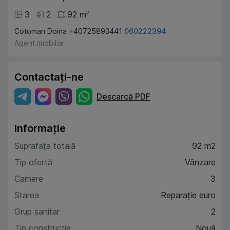
3
2
92
m
2
Cotoman Doina +40725893441
060222394
Agent imobiliar
Contactați-ne
Descarcă PDF
Informație
Suprafața totală
92 m2
Tip ofertă
Vânzare
Camere
3
Starea
Reparație euro
Grup sanitar
2
Tip construcție
Nouă