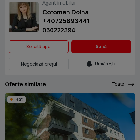
Agent imobiliar
Cotoman Doina
+40725893441
060222394
Solicită apel
Sună
Urmărește
Negociază prețul
Oferte similare
Toate
Hot