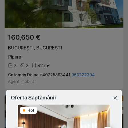
160,650 €
BUCUREȘTI
,
BUCUREȘTI
Pipera
3
2
92
m
2
Cotoman Doina +40725893441
060222394
Agent imobiliar
Oferta Săptămânii
Hot
Hot
Hot