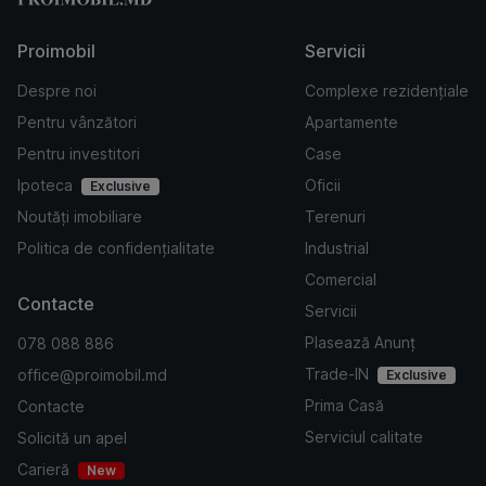
Proimobil
Servicii
Despre noi
Complexe rezidențiale
Pentru vânzători
Apartamente
Pentru investitori
Case
Ipoteca
Oficii
Exclusive
Noutăți imobiliare
Terenuri
Politica de confidențialitate
Industrial
Comercial
Contacte
Servicii
Plasează Anunț
078 088 886
Trade-IN
office@proimobil.md
Exclusive
Prima Casă
Contacte
Serviciul calitate
Solicită un apel
Carieră
New