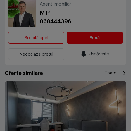
Agent imobiliar
M P
068444396
Solicită apel
Sună
Urmărește
Negociază prețul
Oferte similare
Toate