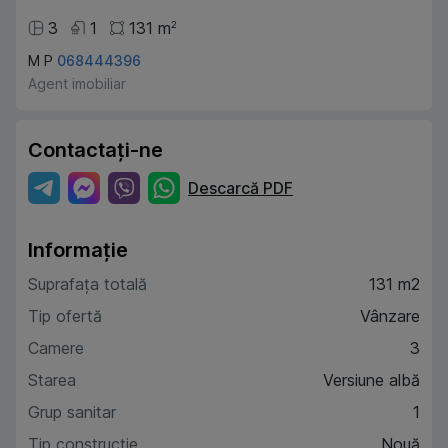
3
1
131
m
2
M P
068444396
Agent imobiliar
Contactați-ne
Descarcă PDF
Informație
Suprafața totală
131 m2
Tip ofertă
Vânzare
Camere
3
Starea
Versiune albă
Grup sanitar
1
Tip construcție
Nouă