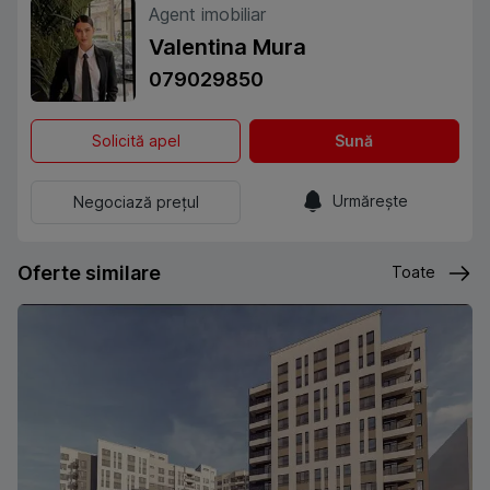
Agent imobiliar
Valentina Mura
079029850
Solicită apel
Sună
Urmărește
Negociază prețul
Oferte similare
Toate