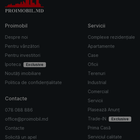
Proimobil
Servicii
Despre noi
Complexe rezidențiale
Pentru vânzători
Apartamente
Pentru investitori
Case
Ipoteca
Oficii
Exclusive
Noutăți imobiliare
Terenuri
Politica de confidențialitate
Industrial
Comercial
Contacte
Servicii
Plasează Anunț
078 088 886
Trade-IN
office@proimobil.md
Exclusive
Prima Casă
Contacte
Serviciul calitate
Solicită un apel