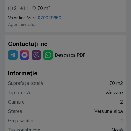
2
1
70
m
2
Valentina Mura
079029850
Agent imobiliar
Contactați-ne
Descarcă PDF
Informație
Suprafața totală
70 m2
Tip ofertă
Vânzare
Camere
2
Starea
Versiune albă
Grup sanitar
1
Tip construcție
Nouă