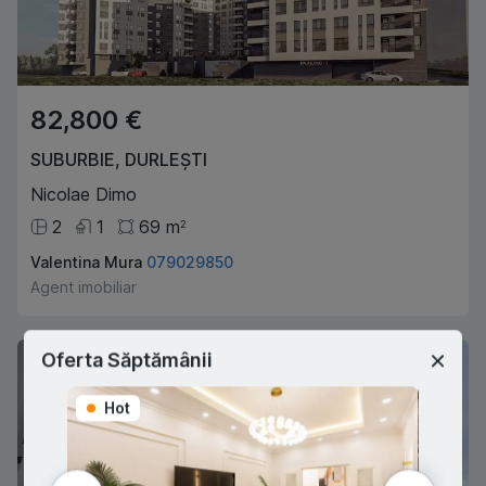
82,800 €
SUBURBIE
,
DURLEȘTI
Nicolae Dimo
2
1
69
m
2
Valentina Mura
079029850
Agent imobiliar
Oferta Săptămânii
Hot
Hot