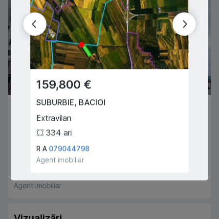
159,800 €
134
SUBURBIE
,
BACIOI
CHIȘI
85,000 €
Extravilan
Bacioii
SUBURBIE
,
DURLEȘTI
334
ari
3
Cartușa
R A
079044798
Tulum 
2
1
71
m
2
Agent imobiliar
Agent i
Andrei Crivoi
061236555
Agent imobiliar
Vizualizări