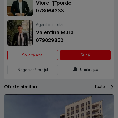
Viorel Țîpordei
078064333
Agent imobiliar
Valentina Mura
079029850
Solicită apel
Sună
Urmărește
Negociază prețul
Oferte similare
Toate