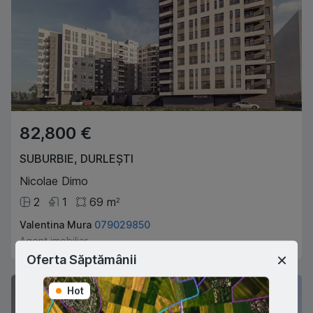
82,800 €
SUBURBIE
,
DURLEȘTI
Nicolae Dimo
2
1
69
m
2
Valentina Mura
079029850
Agent imobiliar
Oferta Săptămânii
Hot
Hot