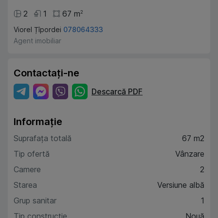
2
1
67
m
2
Viorel Țîpordei
078064333
Agent imobiliar
Contactați-ne
Descarcă PDF
Informație
Suprafața totală
67 m2
Tip ofertă
Vânzare
Camere
2
Starea
Versiune albă
Grup sanitar
1
Tip construcție
Nouă