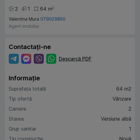
2
1
64
m
2
Valentina Mura
079029850
Agent imobiliar
Contactați-ne
Descarcă PDF
Informație
Suprafața totală
64 m2
Tip ofertă
Vânzare
Camere
2
Starea
Versiune albă
Grup sanitar
1
Tip construcție
Nouă