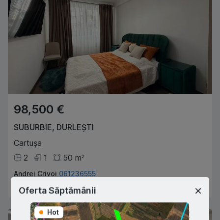
98,500 €
SUBURBIE
,
DURLEȘTI
Cartușa
2
1
50
m
2
Andrei Crivoi
061236555
Agent imobiliar
Oferta Săptămânii
Hot
Hot