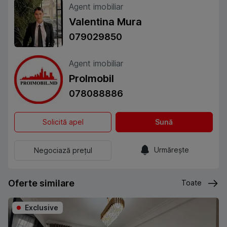
Agent imobiliar
Valentina Mura
079029850
Agent imobiliar
ProImobil
078088886
Solicită apel
Sună
Urmărește
Negociază prețul
Oferte similare
Toate
Exclusive