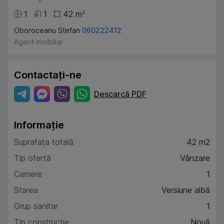
1
1
42
m
2
Oboroceanu Stefan
060222412
Agent imobiliar
Contactați-ne
Descarcă PDF
Informație
Suprafața totală
42 m2
Tip ofertă
Vânzare
Camere
1
Starea
Versiune albă
Grup sanitar
1
Tip construcție
Nouă