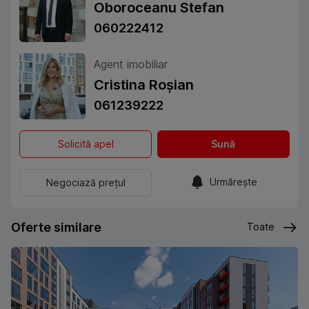
Oboroceanu Stefan
060222412
Agent imobiliar
Cristina Roșian
061239222
Solicită apel
Sună
Urmărește
Negociază prețul
Oferte similare
Toate