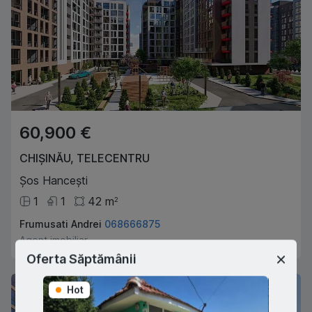
60,900 €
CHIȘINĂU
,
TELECENTRU
Șos Hancești
1
1
42
m
2
Frumusati Andrei
068666875
Agent imobiliar
Oferta Săptămânii
Hot
Hot