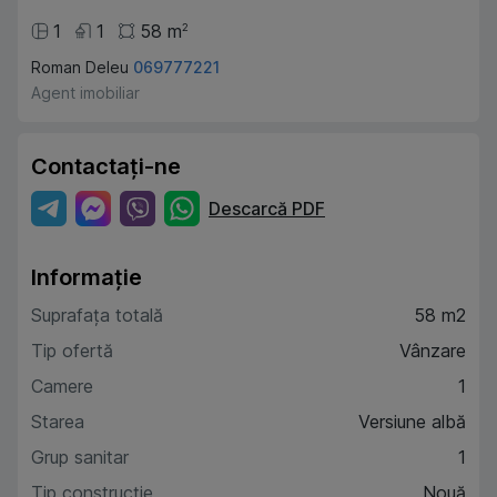
1
1
58
m
2
Roman Deleu
069777221
Agent imobiliar
Contactați-ne
Descarcă PDF
Informație
Suprafața totală
58 m2
Tip ofertă
Vânzare
Camere
1
Starea
Versiune albă
Grup sanitar
1
Tip construcție
Nouă