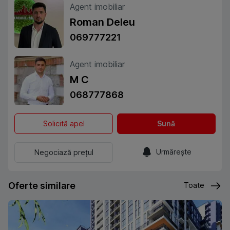
Agent imobiliar
Roman Deleu
069777221
Agent imobiliar
M C
068777868
Solicită apel
Sună
Urmărește
Negociază prețul
Oferte similare
Toate