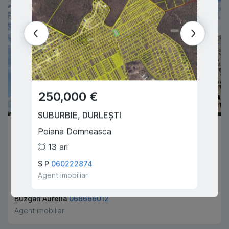
250,000 €
150,
SUBURBIE
,
DURLEȘTI
SUBUR
87,000 €
Poiana Domneasca
Poian
13
ari
8
ar
CHIȘINĂU
,
RÂȘCANI
S P
060222874
S P
06
Renașterii Naționale
Agent imobiliar
Agent i
1
1
48
m
2
Buzgan Aurelia
068666012
Agent imobiliar