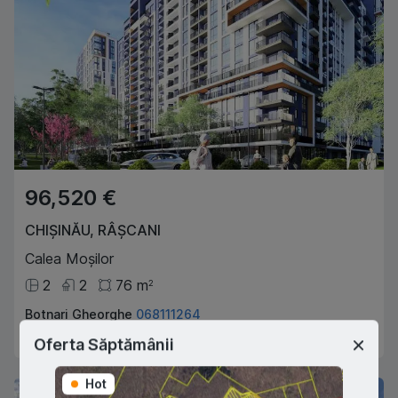
96,520 €
CHIȘINĂU
,
RÂȘCANI
Calea Moșilor
2
2
76
m
2
Botnari Gheorghe
068111264
Agent imobiliar
Oferta Săptămânii
Hot
Hot