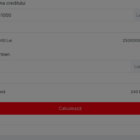
a creditului
L
000
Lei
2500000
rmen
Lu
ună
240
Calculează