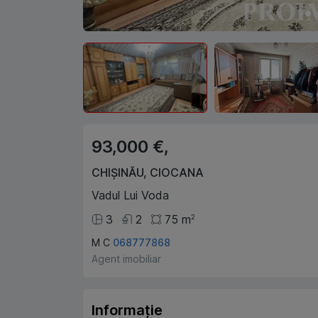
93,000 €,
CHIȘINĂU
,
CIOCANA
Vadul Lui Voda
3
2
75
m
2
M C
068777868
Agent imobiliar
Informație