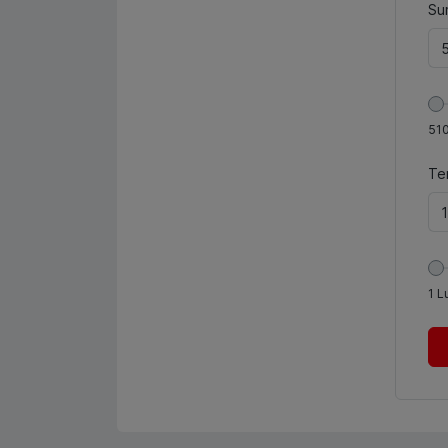
Sum
51
Te
1
L