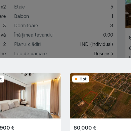
 m2
Etaje
5
are
Balcon
1
3
Dormitoare
3
ivă
Înălțimea tavanului
0.00
2
Planul clădirii
IND (individual)
che
Loc de parcare
Deschisă
4
B
t
Hot
A
acteristici
escriere
,900 €
60,000 €