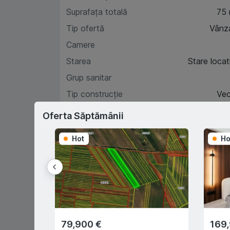
Suprafața totală
75
Tip ofertă
Vânz
Camere
Starea
Stare locat
Grup sanitar
Tip construcție
Ve
Etaj
Oferta Săptămânii
Hot
Ho
Car
D
79,900 €
169