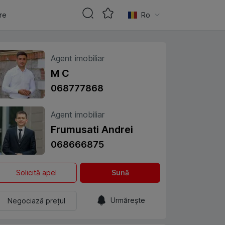
are
Ro
Agent imobiliar
M C
068777868
Agent imobiliar
Frumusati Andrei
068666875
Solicită apel
Sună
Urmărește
Negociază prețul