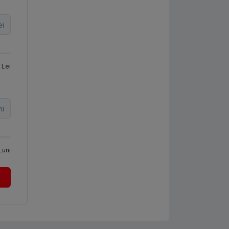
ei
Lei
ni
Luni