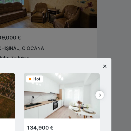
99,000 €
CHIȘINĂU
,
CIOCANA
Petru Zadnipru
2
2
50
m
2
alan Cătălin
078101340
Hot
Hot
gent imobiliar
Exclusive
134,900 €
89,900