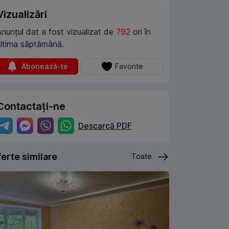
Vizualizări
Anunțul dat a fost vizualizat de
792
ori în
ultima săptămână.
Abonează-te
Favorite
Contactați-ne
Descarcă PDF
erte similare
Toate