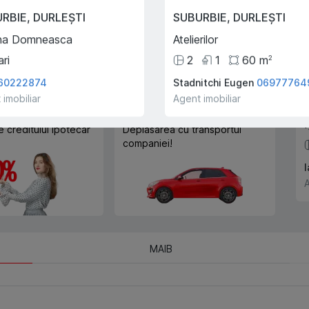
Trade-In
URBIE
,
DURLEȘTI
SUBURBIE
,
DURLEȘTI
Cu ajutorului programului
na Domneasca
Atelierilor
Trade-In, vă ajutăm să
cumpărați acest apartament în
ari
2
1
60
m
2
schimbul unui alt imobil.
60222874
Stadnitchi Eugen
06977764
 imobiliar
Agent imobiliar
I
e creditului ipotecar
Deplasarea cu transportul
companiei!
A
MAIB