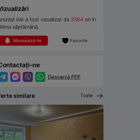
Vizualizări
Anunțul dat a fost vizualizat de
2384
ori în
ultima săptămână.
Abonează-te
Favorite
Contactați-ne
Descarcă PDF
erte similare
Toate