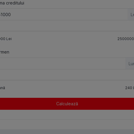
a creditului
L
000
Lei
2500000
rmen
Lu
ună
240
Calculează