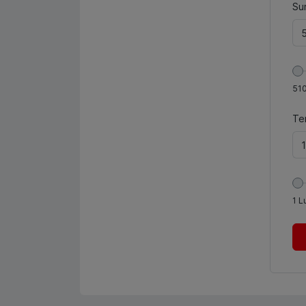
Sum
51
Te
1
L