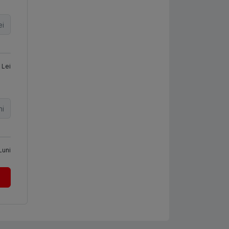
ei
Lei
ni
Luni