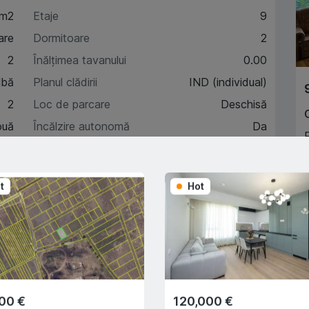
 m2
Etaje
9
are
Dormitoare
2
2
Înălțimea tavanului
0.00
lbă
Planul clădirii
IND (individual)
2
Loc de parcare
Deschisă
ouă
Încălzire autonomă
Da
8
B
t
Hot
A
acteristici
escriere
00 €
120,000 €