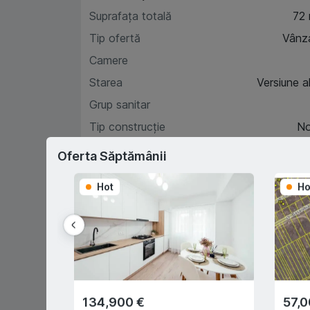
Suprafața totală
72
Tip ofertă
Vânz
Camere
Starea
Versiune a
Grup sanitar
Tip construcție
N
Etaj
Oferta Săptămânii
Hot
Ho
Car
D
134,900 €
57,0