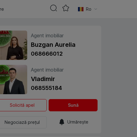
are
Ro
Agent imobiliar
Buzgan Aurelia
068666012
Agent imobiliar
Vladimir
068555184
Solicită apel
Sună
Urmărește
Negociază prețul