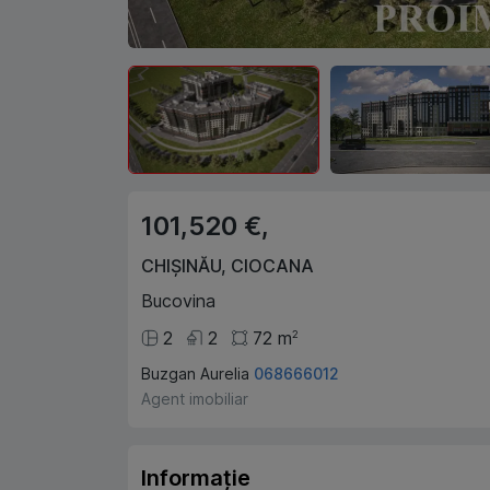
101,520 €,
CHIȘINĂU
,
CIOCANA
Bucovina
2
2
72
m
2
Buzgan Aurelia
068666012
Agent imobiliar
Informație