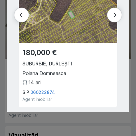
180,000 €
169
SUBURBIE
,
DURLEȘTI
CHIȘI
94,500 €
Poiana Domneasca
Gradin
CHIȘINĂU
,
CENTRU
14
ari
2
Constantin Varnav
S P
060222874
Catarag
1
1
47
m
2
Agent imobiliar
Agent i
Izbas Vlad
069777632
Agent imobiliar
Vizualizări