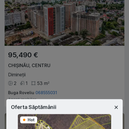
95,490 €
CHIȘINĂU
,
CENTRU
Dimineții
2
1
53
m
2
Buga Roveliu
068555031
Agent imobiliar
Oferta Săptămânii
Hot
Hot