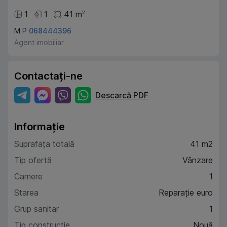
1
1
41
m
2
M P
068444396
Agent imobiliar
Contactați-ne
Descarcă PDF
Informație
Suprafața totală
41 m2
Tip ofertă
Vânzare
Camere
1
Starea
Reparație euro
Grup sanitar
1
Tip construcție
Nouă