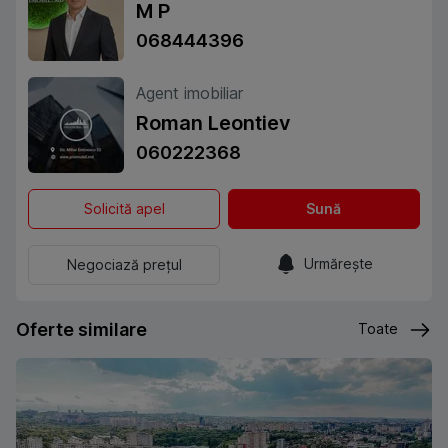
M P
068444396
Agent imobiliar
Roman Leontiev
060222368
Solicită apel
Sună
Urmărește
Negociază prețul
Oferte similare
Toate