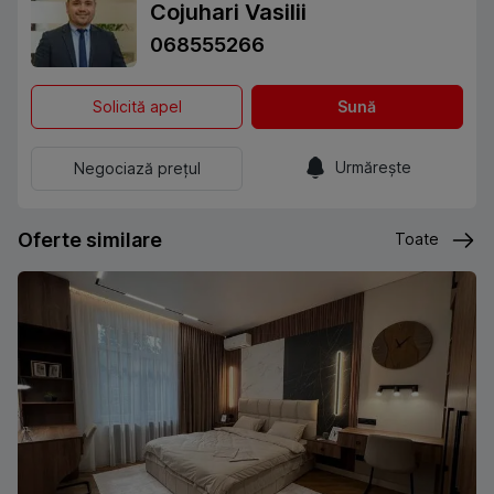
Cojuhari Vasilii
068555266
Solicită apel
Sună
Urmărește
Negociază prețul
Oferte similare
Toate