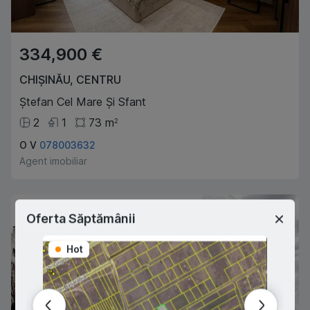
334,900 €
CHIȘINĂU
,
CENTRU
Ștefan Cel Mare Și Sfant
2
1
73
m
2
O V
078003632
Agent imobiliar
Oferta Săptămânii
Hot
Hot