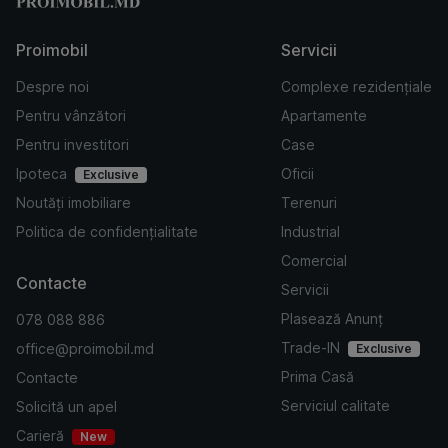
Proimobil
Servicii
Despre noi
Complexe rezidențiale
Pentru vânzători
Apartamente
Pentru investitori
Case
Ipoteca
Oficii
Exclusive
Noutăți imobiliare
Terenuri
Politica de confidențialitate
Industrial
Comercial
Contacte
Servicii
Plasează Anunț
078 088 886
Trade-IN
office@proimobil.md
Exclusive
Prima Casă
Contacte
Serviciul calitate
Solicită un apel
Carieră
New