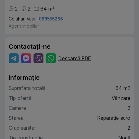
2
2
64
m
2
Cojuhari Vasilii
068555266
Agent imobiliar
Contactați-ne
Descarcă PDF
Informație
Suprafața totală
64 m2
Tip ofertă
Vânzare
Camere
2
Starea
Reparație euro
Grup sanitar
2
Tip construcție
Nouă