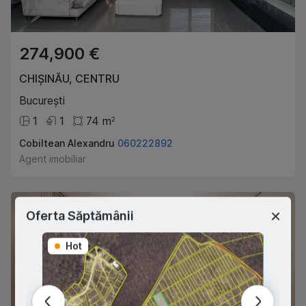
274,900 €
CHIȘINĂU
,
CENTRU
București
1
1
74
m
2
Cobiltean Alexandru
060222892
Agent imobiliar
Oferta Săptămânii
Hot
Hot