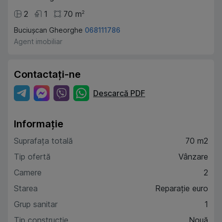
2
1
70
m
2
Buciușcan Gheorghe
068111786
Agent imobiliar
Contactați-ne
Descarcă PDF
Informație
Suprafața totală
70 m2
Tip ofertă
Vânzare
Camere
2
Starea
Reparație euro
Grup sanitar
1
Tip construcție
Nouă