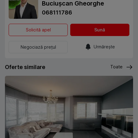
Buciușcan Gheorghe
068111786
Solicită apel
Sună
Urmărește
Negociază prețul
Oferte similare
Toate