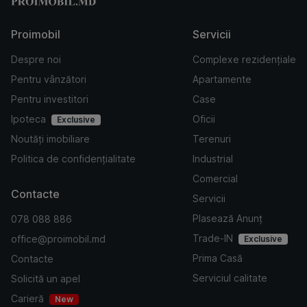
Proimobil
Servicii
Despre noi
Complexe rezidențiale
Pentru vânzători
Apartamente
Pentru investitori
Case
Ipoteca
Oficii
Exclusive
Noutăți imobiliare
Terenuri
Politica de confidențialitate
Industrial
Comercial
Contacte
Servicii
Plasează Anunț
078 088 886
Trade-IN
office@proimobil.md
Exclusive
Prima Casă
Contacte
Serviciul calitate
Solicită un apel
Carieră
New