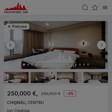
Preţ nou
250,000 €,
259,900 €
-
4
%
CHIȘINĂU
,
CENTRU
Ion Creanga