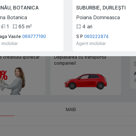
Trade-In
INĂU
,
BOTANICA
SUBURBIE
,
DURLEȘTI
Cu ajutorului programului
ina Botanica
Poiana Domneasca
Trade-In, vă ajutăm să
cumpărați acest apartament în
1
65
m
4
ari
2
schimbul unui alt imobil.
aga Vasile
069777190
S P
060222874
 imobiliar
Agent imobiliar
e creditului ipotecar
Deplasarea cu transportul
companiei!
A
A
MAIB