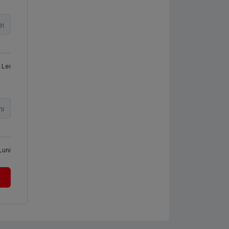
ei
Lei
ni
Luni