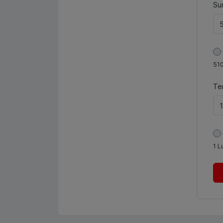
Sum
51
Te
1
L