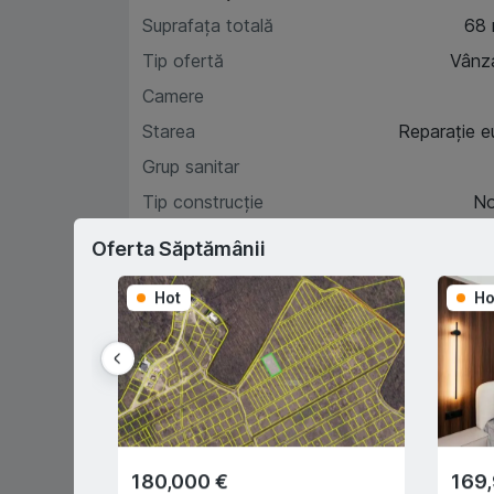
Suprafața totală
68
Tip ofertă
Vânz
Camere
Starea
Reparație e
Grup sanitar
Tip construcție
N
Etaj
Oferta Săptămânii
Hot
Ho
Car
D
180,000 €
169