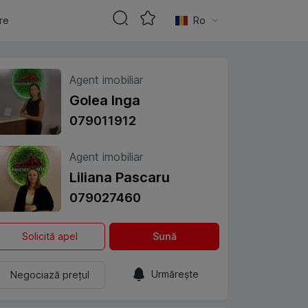
are
Ro
Agent imobiliar
Golea Inga
079011912
Agent imobiliar
Liliana Pascaru
079027460
Solicită apel
Sună
Urmărește
Negociază prețul