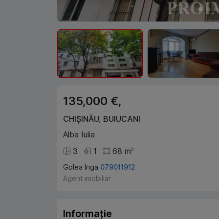
135,000 €,
CHIȘINĂU
,
BUIUCANI
Alba Iulia
3
1
68
m
2
Golea Inga
079011912
Agent imobiliar
Informație