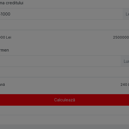
a creditului
L
000
Lei
2500000
rmen
Lu
ună
240
Calculează