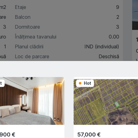
 m2
Etaje
9
are
Balcon
2
3
Dormitoare
3
uro
Înălțimea tavanului
0.00
1
Planul clădirii
IND (individual)
ouă
Loc de parcare
Deschisă
7
Încălzire autonomă
Da
V
t
Hot
A
acteristici
escriere
,900 €
57,000 €