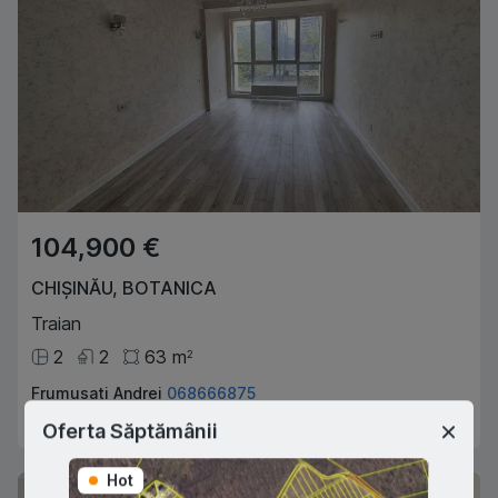
104,900 €
CHIȘINĂU
,
BOTANICA
Traian
2
2
63
m
2
Frumusati Andrei
068666875
Agent imobiliar
Oferta Săptămânii
Hot
Hot