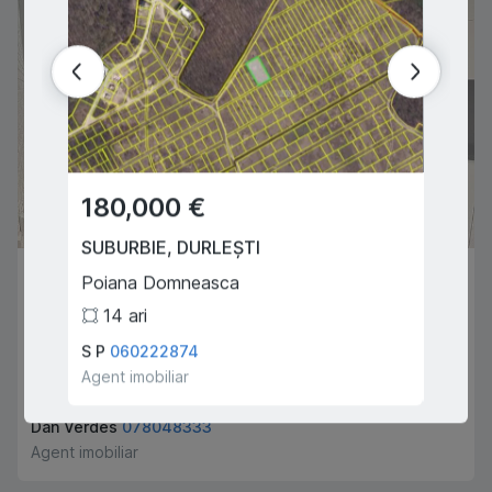
VÂNDUT
180,000 €
120,
SUBURBIE
,
DURLEȘTI
SUBUR
-
Poiana Domneasca
Atelieri
14
ari
2
CHIȘINĂU
,
BOTANICA
S P
060222874
Stadni
Tudor Strișca
Agent imobiliar
Agent i
1
1
43
m
2
Dan Verdes
078048333
Agent imobiliar