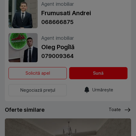
Agent imobiliar
Frumusati Andrei
068666875
Agent imobiliar
Oleg Pogîlă
079009364
Solicită apel
Sună
Urmărește
Negociază prețul
Oferte similare
Toate