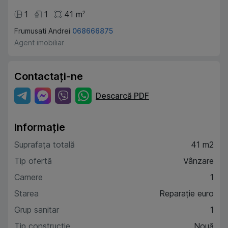
1
1
41
m
2
Frumusati Andrei
068666875
Agent imobiliar
Contactați-ne
Descarcă PDF
Informație
Suprafața totală
41 m2
Tip ofertă
Vânzare
Camere
1
Starea
Reparație euro
Grup sanitar
1
Tip construcție
Nouă