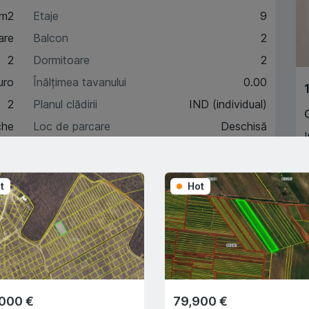
 m2
Etaje
9
are
Balcon
2
2
Dormitoare
2
uro
Înălțimea tavanului
0.00
2
Planul clădirii
IND (individual)
che
Loc de parcare
Deschisă
I
5
C
t
Hot
A
acteristici
escriere
,000 €
79,900 €