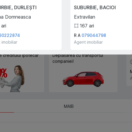
Trade-In
URBIE
,
DURLEȘTI
SUBURBIE
,
BACIOI
Cu ajutorului programului
na Domneasca
Extravilan
Trade-In, vă ajutăm să
cumpărați acest apartament în
ari
167
ari
schimbul unui alt imobil.
60222874
R A
079044798
 imobiliar
Agent imobiliar
e creditului ipotecar
Deplasarea cu transportul
companiei!
A
MAIB