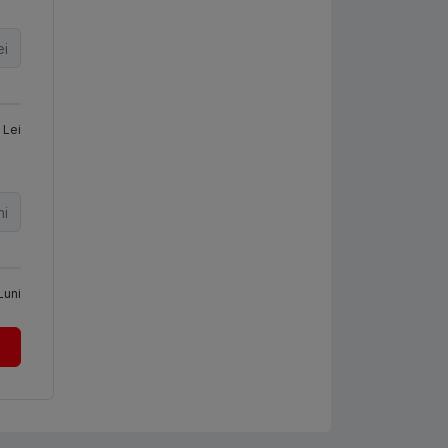
ei
Lei
ni
Luni