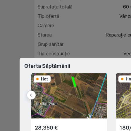
Suprafața totală
60
Tip ofertă
Vânz
Camere
Starea
Reparație e
Grup sanitar
Tip construcție
Ve
Etaj
Oferta Săptămânii
Hot
Ho
Car
D
28,350 €
180