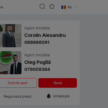
are
Ro
Agent imobiliar
Corolin Alexandru
068666091
Agent imobiliar
Oleg Pogîlă
079009364
Solicită apel
Sună
Urmărește
Negociază prețul