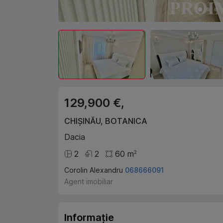
129,900 €,
CHIȘINĂU
,
BOTANICA
Dacia
2
2
60
m
2
Corolin Alexandru
068666091
Agent imobiliar
Informație