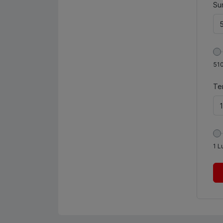
Sum
51
Te
1
L