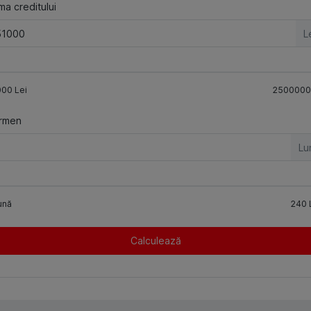
a creditului
L
000
Lei
2500000
rmen
Lu
ună
240
Calculează