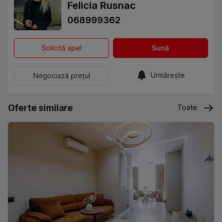
Felicia Rusnac
068999362
Solicită apel
Sună
Urmărește
Negociază prețul
Oferte similare
Toate