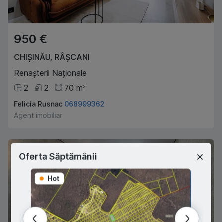
950 €
CHIȘINĂU
,
RÂȘCANI
Renașterii Naționale
2
2
70
m
2
Felicia Rusnac
068999362
Agent imobiliar
Oferta Săptămânii
Hot
Hot