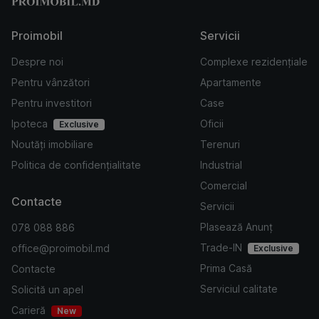
Proimobil
Servicii
Despre noi
Complexe rezidențiale
Pentru vânzători
Apartamente
Pentru investitori
Case
Ipoteca
Oficii
Exclusive
Noutăți imobiliare
Terenuri
Politica de confidențialitate
Industrial
Comercial
Contacte
Servicii
Plasează Anunț
078 088 886
Trade-IN
office@proimobil.md
Exclusive
Prima Casă
Contacte
Serviciul calitate
Solicită un apel
Carieră
New