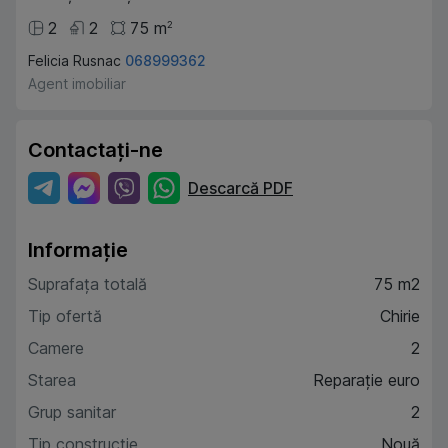
2
2
75
m
2
Felicia Rusnac
068999362
Agent imobiliar
Contactați-ne
Descarcă PDF
Informație
Suprafața totală
75 m2
Tip ofertă
Chirie
Camere
2
Starea
Reparație euro
Grup sanitar
2
Tip construcție
Nouă