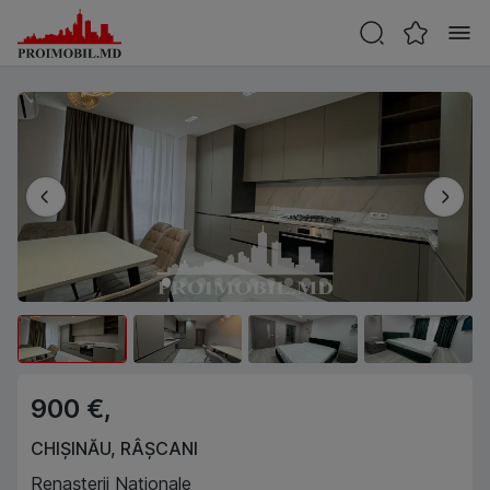
900 €,
CHIȘINĂU
,
RÂȘCANI
Renașterii Naționale