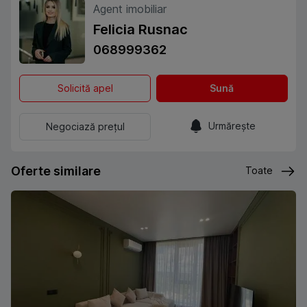
Agent imobiliar
Felicia Rusnac
068999362
Solicită apel
Sună
Urmărește
Negociază prețul
Oferte similare
Toate