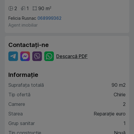
2
1
90
m
2
Felicia Rusnac
068999362
Agent imobiliar
Contactați-ne
Descarcă PDF
Informație
Suprafața totală
90 m2
Tip ofertă
Chirie
Camere
2
Starea
Reparație euro
Grup sanitar
1
Tip construcție
Nouă