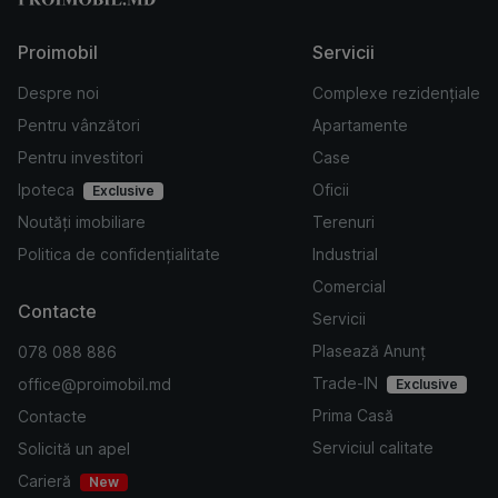
Proimobil
Servicii
Despre noi
Complexe rezidențiale
Pentru vânzători
Apartamente
Pentru investitori
Case
Ipoteca
Oficii
Exclusive
Noutăți imobiliare
Terenuri
Politica de confidențialitate
Industrial
Comercial
Contacte
Servicii
Plasează Anunț
078 088 886
Trade-IN
office@proimobil.md
Exclusive
Prima Casă
Contacte
Serviciul calitate
Solicită un apel
Carieră
New