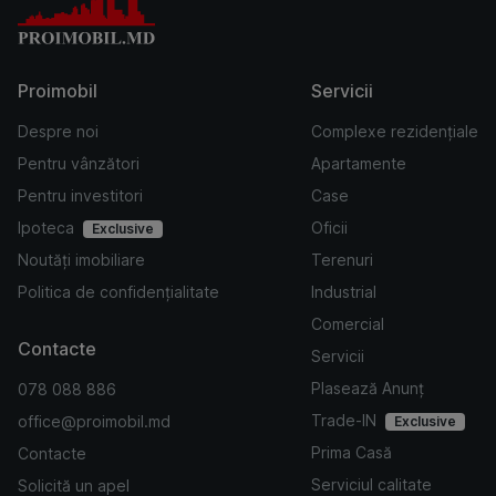
Proimobil
Servicii
Despre noi
Complexe rezidențiale
Pentru vânzători
Apartamente
Pentru investitori
Case
Ipoteca
Oficii
Exclusive
Noutăți imobiliare
Terenuri
Politica de confidențialitate
Industrial
Comercial
Contacte
Servicii
Plasează Anunț
078 088 886
Trade-IN
office@proimobil.md
Exclusive
Prima Casă
Contacte
Serviciul calitate
Solicită un apel