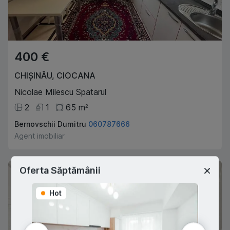
400 €
CHIȘINĂU
,
CIOCANA
Nicolae Milescu Spatarul
2
1
65
m
2
Bernovschii Dumitru
060787666
Agent imobiliar
Oferta Săptămânii
Hot
Hot
ÎNCHIRIAT