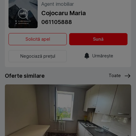
Agent imobiliar
Cojocaru Maria
061105888
Solicită apel
Sună
Urmărește
Negociază prețul
Oferte similare
Toate