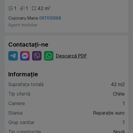
1
1
42
m
2
Cojocaru Maria
061105888
Agent imobiliar
Contactați-ne
Descarcă PDF
Informație
Suprafața totală
42 m2
Tip ofertă
Chirie
Camere
1
Starea
Reparație euro
Grup sanitar
1
Tip construcție
Nouă