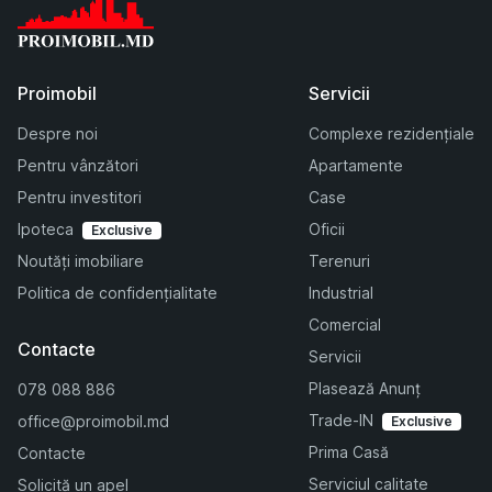
Proimobil
Servicii
Despre noi
Complexe rezidențiale
Pentru vânzători
Apartamente
Pentru investitori
Case
Ipoteca
Oficii
Exclusive
Noutăți imobiliare
Terenuri
Politica de confidențialitate
Industrial
Comercial
Contacte
Servicii
Plasează Anunț
078 088 886
Trade-IN
office@proimobil.md
Exclusive
Prima Casă
Contacte
Serviciul calitate
Solicită un apel