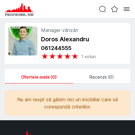
Manager vânzări
Doros Alexandru
061244555
★
★
★
★
★
1
voturi
Ofertele mele (0)
Recenzii (0)
Nu am reușit să găsim nici un imobiliar care să
corespundă criteriilor.