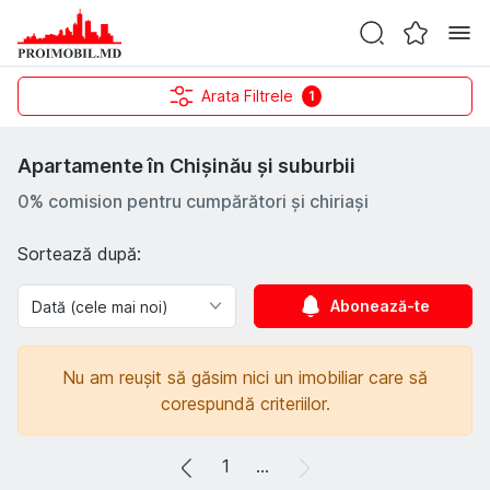
Arata Filtrele
1
Apartamente în Chișinău și suburbii
0% comision pentru cumpărători și chiriași
Sortează după:
Abonează-te
Nu am reușit să găsim nici un imobiliar care să
corespundă criteriilor.
1
...