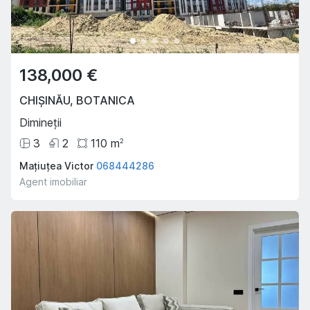
138,000 €
CHIȘINĂU
,
BOTANICA
Dimineții
3
2
110
m
2
Mațiuțea Victor
068444286
Agent imobiliar