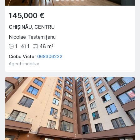
145,000 €
CHIȘINĂU
,
CENTRU
Nicolae Testemițanu
1
1
48
m
2
Ciobu Victor
068306222
Agent imobiliar