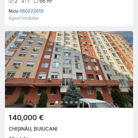
2
1
66
m
Nicu
060222619
Agent imobiliar
140,000 €
CHIȘINĂU
,
BUIUCANI