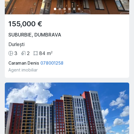
155,000 €
SUBURBIE
,
DUMBRAVA
Durlești
3
2
84
m
2
Caraman Denis
078001258
Agent imobiliar