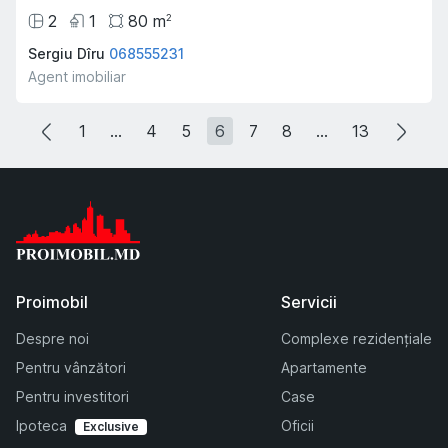
2
1
80
m
2
Sergiu Dîru
068555231
Agent imobiliar
1
...
4
5
6
7
8
...
13
Proimobil
Servicii
Despre noi
Complexe rezidențiale
Pentru vânzători
Apartamente
Pentru investitori
Case
Ipoteca
Oficii
Exclusive