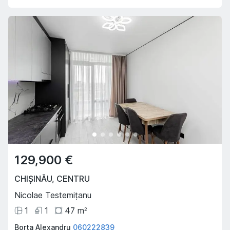
129,900 €
CHIȘINĂU
,
CENTRU
Nicolae Testemițanu
1
1
47
m
2
Borta Alexandru
060222839