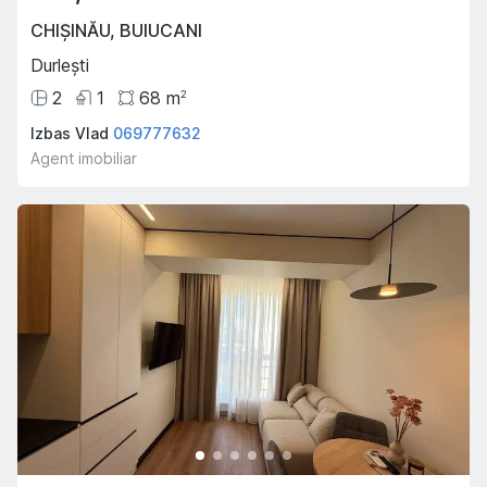
CHIȘINĂU
,
BUIUCANI
Durlești
2
1
68
m
2
Izbas Vlad
069777632
Agent imobiliar