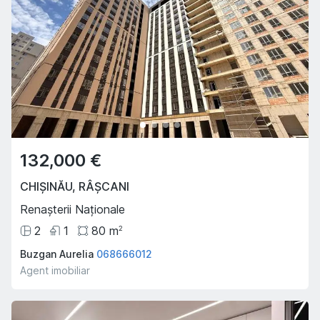
132,000 €
CHIȘINĂU
,
RÂȘCANI
Renașterii Naționale
2
1
80
m
2
Buzgan Aurelia
068666012
Agent imobiliar