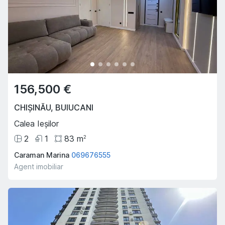
156,500 €
CHIȘINĂU
,
BUIUCANI
Calea Ieșilor
2
1
83
m
2
Caraman Marina
069676555
Agent imobiliar