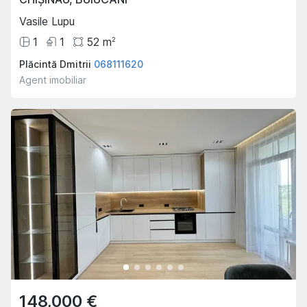
Vasile Lupu
1
1
52
m
2
Plăcintă Dmitrii
068111620
Agent imobiliar
148,000 €