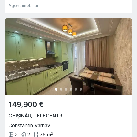
Agent imobiliar
149,900 €
CHIȘINĂU
,
TELECENTRU
Constantin Varnav
2
2
75
m
2