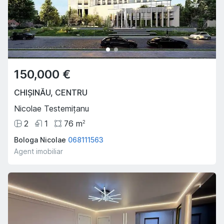
150,000 €
CHIȘINĂU
,
CENTRU
Nicolae Testemițanu
2
1
76
m
2
Bologa Nicolae
068111563
Agent imobiliar