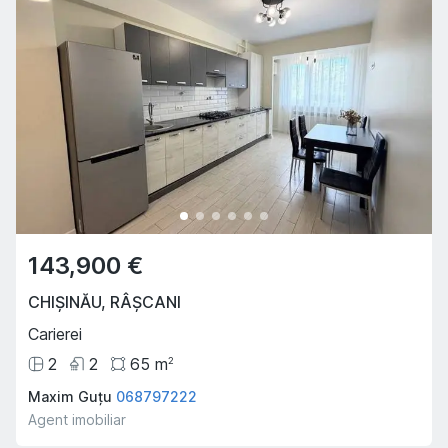
143,900 €
CHIȘINĂU
,
RÂȘCANI
Carierei
2
2
65
m
2
Maxim Guțu
068797222
Agent imobiliar