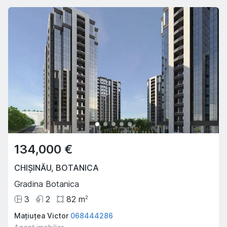
134,000 €
CHIȘINĂU
,
BOTANICA
Gradina Botanica
3
2
82
m
2
Mațiuțea Victor
068444286