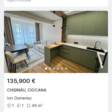
Agent imobiliar
135,900 €
CHIȘINĂU
,
CIOCANA
Ion Dumeniuc
1
1
49
m
2