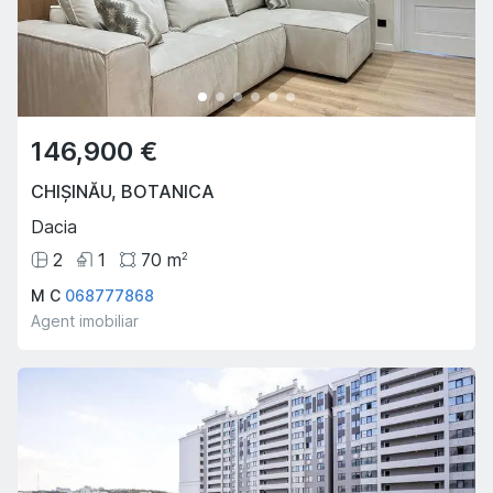
146,900 €
CHIȘINĂU
,
BOTANICA
Dacia
2
1
70
m
2
M C
068777868
Agent imobiliar