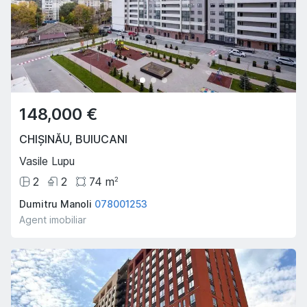
148,000 €
CHIȘINĂU
,
BUIUCANI
Vasile Lupu
2
2
74
m
2
Dumitru Manoli
078001253
Agent imobiliar