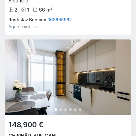
Alba Iulia
2
1
66
m
2
Rostislav Borscov
068666962
Agent imobiliar
148,900 €
CHIȘINĂU
,
BUIUCANI