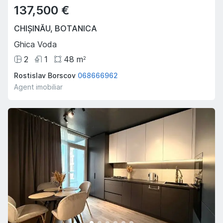
137,500 €
CHIȘINĂU
,
BOTANICA
Ghica Voda
2
1
48
m
2
Rostislav Borscov
068666962
Agent imobiliar