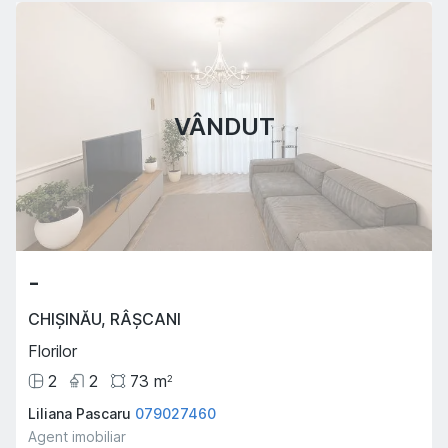
VÂNDUT
-
CHIȘINĂU
,
RÂȘCANI
Florilor
2
2
73
m
2
Liliana Pascaru
079027460
Agent imobiliar