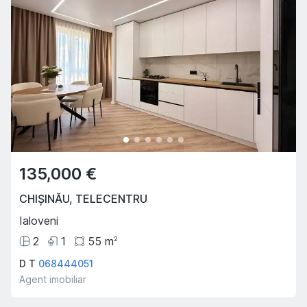
135,000 €
CHIȘINĂU
,
TELECENTRU
Ialoveni
2
1
55
m
2
D T
068444051
Agent imobiliar