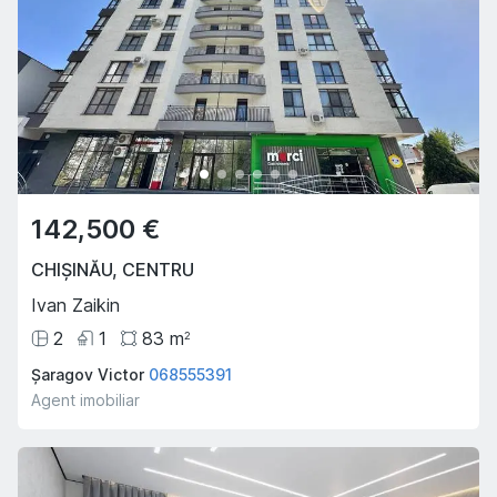
142,500 €
CHIȘINĂU
,
CENTRU
Ivan Zaikin
2
1
83
m
2
Șaragov Victor
068555391
Agent imobiliar