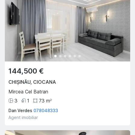
144,500 €
CHIȘINĂU
,
CIOCANA
Mircea Cel Batran
3
1
73
m
2
Dan Verdes
078048333
Agent imobiliar