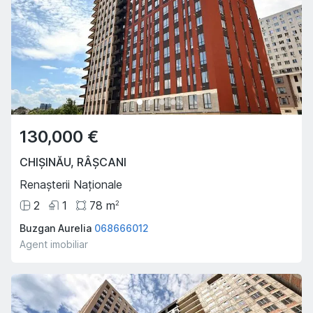
130,000 €
CHIȘINĂU
,
RÂȘCANI
Renașterii Naționale
2
1
78
m
2
Buzgan Aurelia
068666012
Agent imobiliar