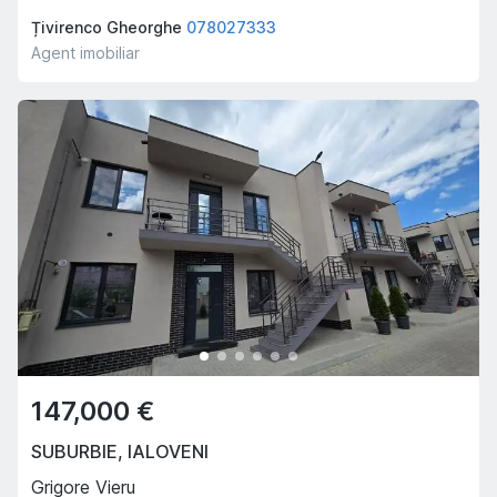
Țivirenco Gheorghe
078027333
Agent imobiliar
147,000 €
SUBURBIE
,
IALOVENI
Grigore Vieru