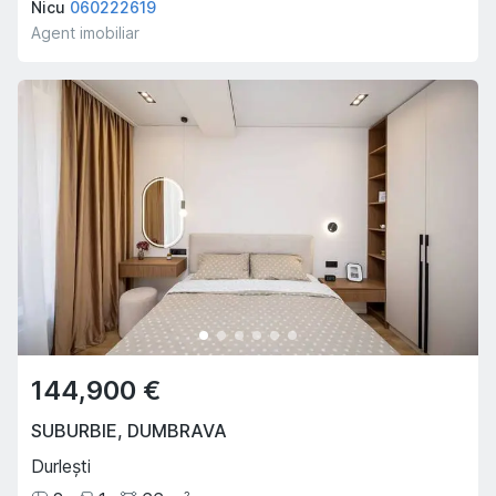
Nicu
060222619
Agent imobiliar
144,900 €
SUBURBIE
,
DUMBRAVA
Durlești
2