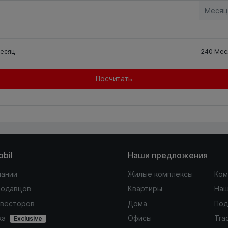
Месяц
есяц
240
Мес
Посчитать
obil
Наши предложения
пании
Жилые комплексы
Ком
родавцов
Квартиры
Наш
нвесторов
Дома
Под
ка
Офисы
Tra
Exclusive