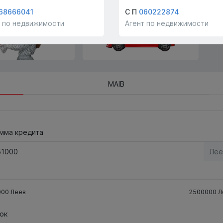
!
компании!
68666041
С П
060222874
т по недвижимости
Агент по недвижимости
MAIB
мма кредита
Лее
000
Леев
2500000
Л
ок