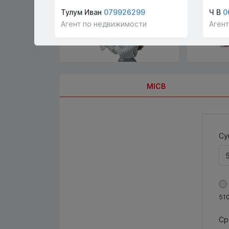
покупателей и арендаторов
бесплатно
Тулум Иван
079926299
Ч В
0
Агент по недвижимости
Аген
MICB
Су
51
Ср