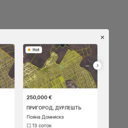
Hot
Hot
250,000 €
28,350
ПРИГОРОД
,
ДУРЛЕШТЬ
ПРИГО
Пояна Домняскэ
Екстрав
13
соток
63
со