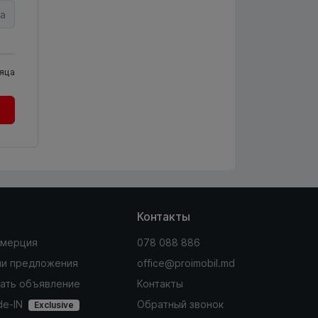
а
яца
Контакты
мерция
078 088 886
и предложения
office@proimobil.md
ать объявление
Контакты
de-IN
Обратный звонок
Exclusive