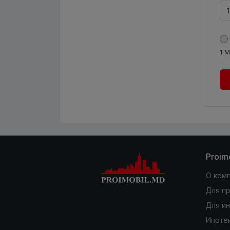
1
М
Proim
О ком
Для п
Для и
Ипоте