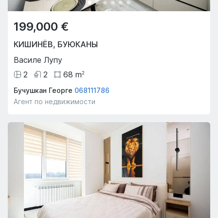
199,000 €
КИШИНЁВ
,
БУЮКАНЫ
Василе Лупу
2
2
68
m
2
Бучушкан Георге
068111786
Агент по недвижимости