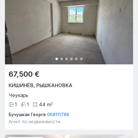
67,500 €
Предложение недели
КИШИНЁВ
,
РЫШКАНОВКА
Hot
Hot
Чеукарь
1
1
44
m
2
Бучушкан Георге
068111786
Агент по недвижимости