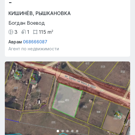
-
КИШИНЁВ
,
РЫШКАНОВКА
Богдан Воевод
3
1
115
m
2
Аврам
068666087
Агент по недвижимости