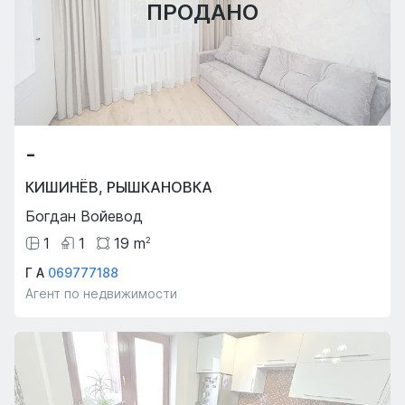
ПРОДАНО
-
КИШИНЁВ
,
РЫШКАНОВКА
Богдан Войевод
1
1
19
m
2
Г А
069777188
Агент по недвижимости