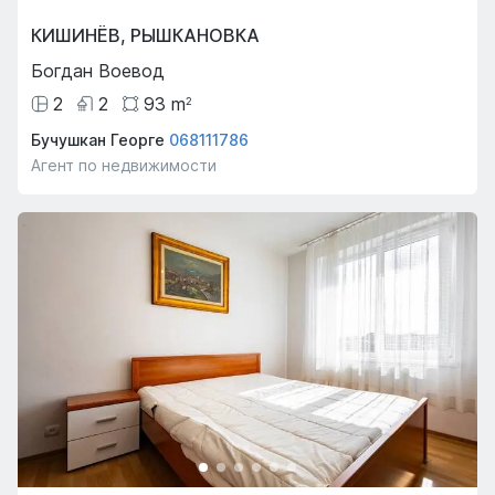
КИШИНЁВ
,
РЫШКАНОВКА
Богдан Воевод
2
2
93
m
2
Бучушкан Георге
068111786
Агент по недвижимости