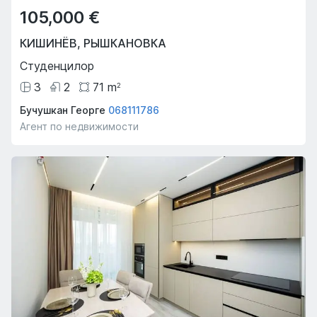
105,000 €
КИШИНЁВ
,
РЫШКАНОВКА
Студенцилор
3
2
71
m
2
Бучушкан Георге
068111786
Агент по недвижимости