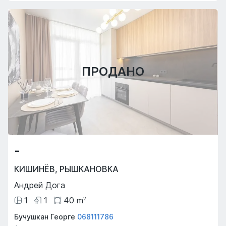
ПРОДАНО
-
КИШИНЁВ
,
РЫШКАНОВКА
Андрей Дога
1
1
40
m
2
Бучушкан Георге
068111786