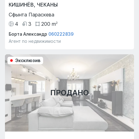
КИШИНЁВ
,
ЧЕКАНЫ
Сфынта Параскева
4
3
200
m
2
Борта Александр
060222839
Агент по недвижимости
Эксклюзив
ПРОДАНО