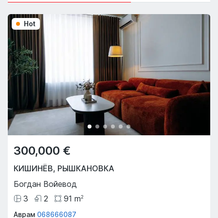
Hot
300,000 €
КИШИНЁВ
,
РЫШКАНОВКА
Богдан Войевод
3
2
91
m
2
Аврам
068666087