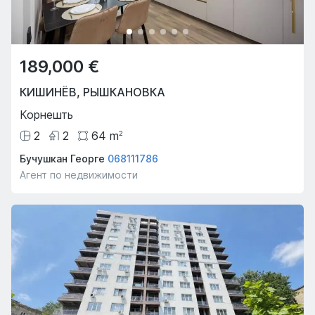
189,000 €
КИШИНЁВ
,
РЫШКАНОВКА
Корнешть
2
2
64
m
2
Бучушкан Георге
068111786
Агент по недвижимости