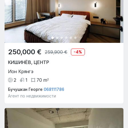
250,000 €
259,900 €
-
4
%
КИШИНЁВ
,
ЦЕНТР
Ион Крянгэ
2
1
70
m
2
Бучушкан Георге
068111786
Агент по недвижимости