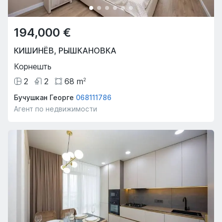
194,000 €
КИШИНЁВ
,
РЫШКАНОВКА
Корнешть
2
2
68
m
2
Бучушкан Георге
068111786
Агент по недвижимости