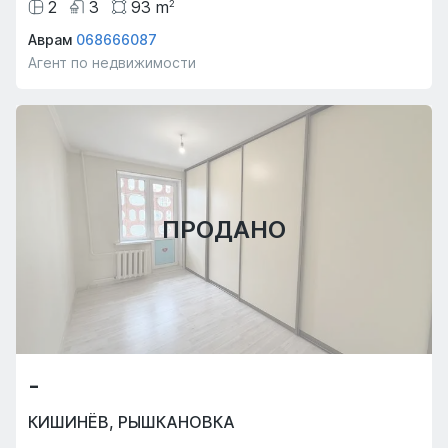
2
3
93
m
2
Аврам
068666087
Агент по недвижимости
ПРОДАНО
-
КИШИНЁВ
,
РЫШКАНОВКА