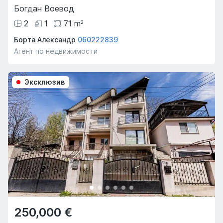
Богдан Воевод
2
1
71
m
2
Борта Александр
060222839
Агент по недвижимости
Эксклюзив
250,000 €