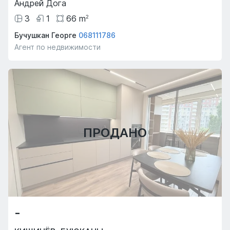
Андрей Дога
3
1
66
m
2
Бучушкан Георге
068111786
Агент по недвижимости
ПРОДАНО
-