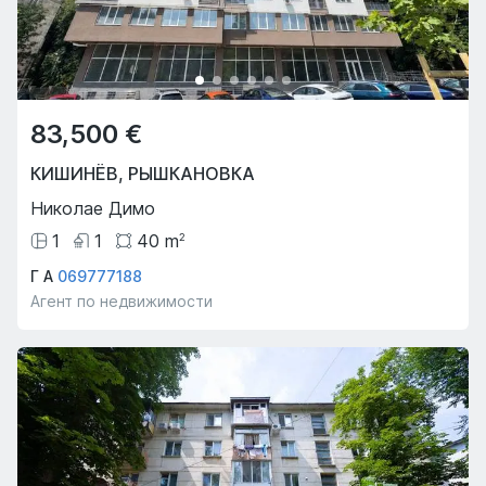
83,500 €
КИШИНЁВ
,
РЫШКАНОВКА
Николае Димо
1
1
40
m
2
Г А
069777188
Агент по недвижимости