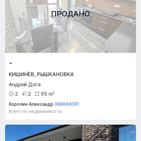
ПРОДАНО
-
КИШИНЁВ
,
РЫШКАНОВКА
Андрей Дога
2
2
65
m
2
Королин Александр
068666091
Агент по недвижимости