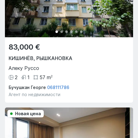
83,000 €
КИШИНЁВ
,
РЫШКАНОВКА
Алеку Руссо
2
1
57
m
2
Бучушкан Георге
068111786
Агент по недвижимости
Новая цена