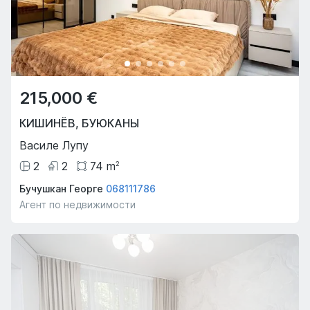
215,000 €
КИШИНЁВ
,
БУЮКАНЫ
Василе Лупу
2
2
74
m
2
Бучушкан Георге
068111786
Агент по недвижимости