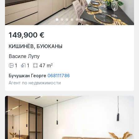
149,900 €
КИШИНЁВ
,
БУЮКАНЫ
Василе Лупу
1
1
47
m
2
Бучушкан Георге
068111786
Агент по недвижимости