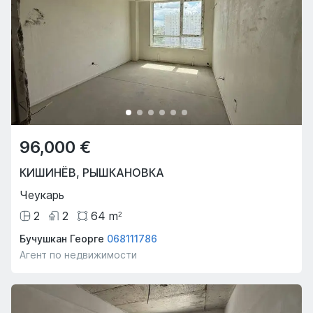
96,000 €
КИШИНЁВ
,
РЫШКАНОВКА
Чеукарь
2
2
64
m
2
Бучушкан Георге
068111786
Агент по недвижимости