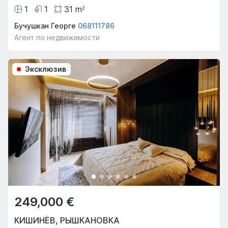
1
1
31
m
2
Бучушкан Георге
068111786
Агент по недвижимости
Эксклюзив
249,000 €
КИШИНЁВ
,
РЫШКАНОВКА