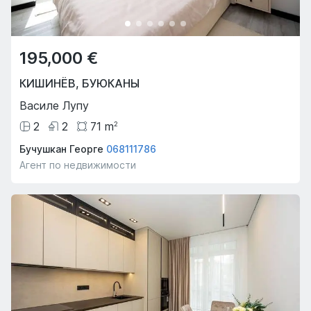
195,000 €
КИШИНЁВ
,
БУЮКАНЫ
Василе Лупу
2
2
71
m
2
Бучушкан Георге
068111786
Агент по недвижимости