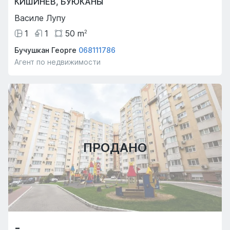
КИШИНЁВ
,
БУЮКАНЫ
Василе Лупу
1
1
50
m
2
Бучушкан Георге
068111786
Агент по недвижимости
ПРОДАНО
-