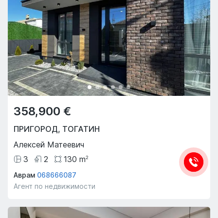
358,900 €
ПРИГОРОД
,
ТОГАТИН
Алексей Матеевич
3
2
130
m
2
Аврам
068666087
Агент по недвижимости