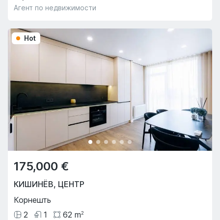
Агент по недвижимости
Hot
175,000 €
КИШИНЁВ
,
ЦЕНТР
Корнешть
2
1
62
m
2