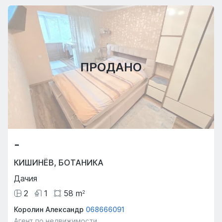
ПРОДАНО
-
КИШИНЁВ
,
БОТАНИКА
Дачия
2
1
58
m
2
Королин Александр
068666091
Агент по недвижимости