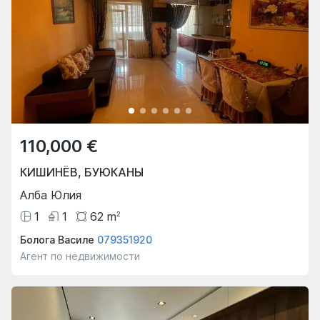
110,000 €
КИШИНЁВ
,
БУЮКАНЫ
Алба Юлия
1
1
62
m
2
Болога Василе
079351920
Агент по недвижимости