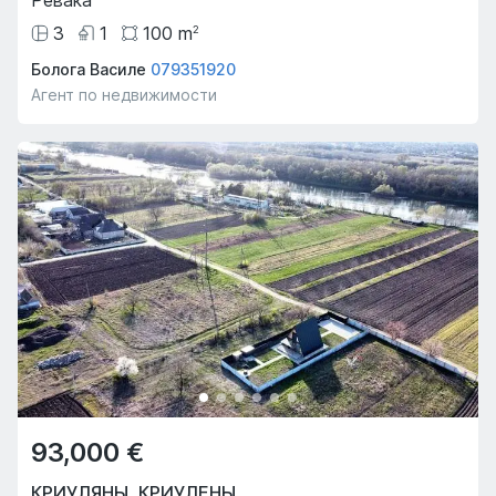
3
1
100
m
2
Болога Василе
079351920
Агент по недвижимости
93,000 €
КРИУЛЯНЫ
,
КРИУЛЕНЫ