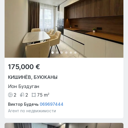
175,000 €
КИШИНЁВ
,
БУЮКАНЫ
Ион Буздуган
2
2
75
m
2
Виктор Будечь
069697444
Агент по недвижимости