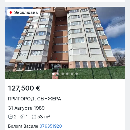
Эксклюзив
127,500 €
ПРИГОРОД
,
СЫНЖЕРА
31 Августа 1989
2
1
53
m
2
Болога Василе
079351920