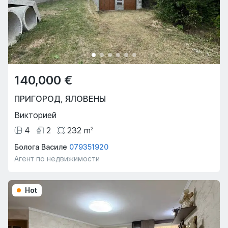
140,000 €
ПРИГОРОД
,
ЯЛОВЕНЫ
Викторией
4
2
232
m
2
Болога Василе
079351920
Агент по недвижимости
Hot