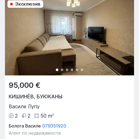
Эксклюзив
95,000 €
КИШИНЁВ
,
БУЮКАНЫ
Василе Лупу
2
2
50
m
2
Болога Василе
079351920
Агент по недвижимости