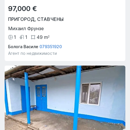
97,000 €
ПРИГОРОД
,
СТАВЧЕНЫ
Михаил Фрунзе
1
1
49
m
2
Болога Василе
079351920
Агент по недвижимости