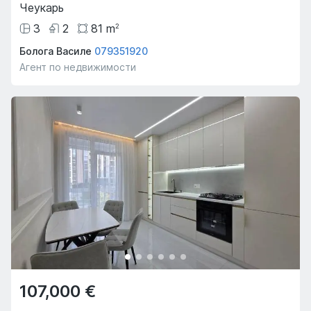
Чеукарь
3
2
81
m
2
Болога Василе
079351920
Агент по недвижимости
107,000 €