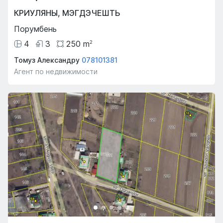
КРИУЛЯНЫ
,
МЭГДЭЧЕШТЬ
Порумбень
4
3
250
m
2
Томуз Александру
078101381
Агент по недвижимости