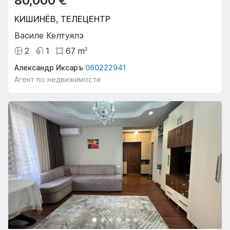
80,000 €
КИШИНЁВ
,
ТЕЛЕЦЕНТР
Василе Келтуялэ
2
1
67
m
2
Александр Иксаръ
060222941
Агент по недвижимости