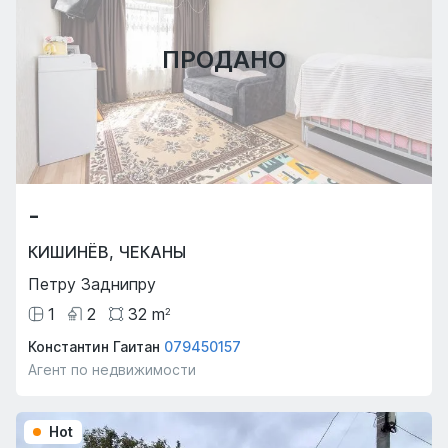
ПРОДАНО
-
КИШИНЁВ
,
ЧЕКАНЫ
Петру Заднипру
1
2
32
m
2
Константин Гаитан
079450157
Агент по недвижимости
Hot