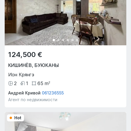
124,500 €
КИШИНЁВ
,
БУЮКАНЫ
Ион Крянгэ
2
1
65
m
2
Андрей Кривой
061236555
Агент по недвижимости
Hot