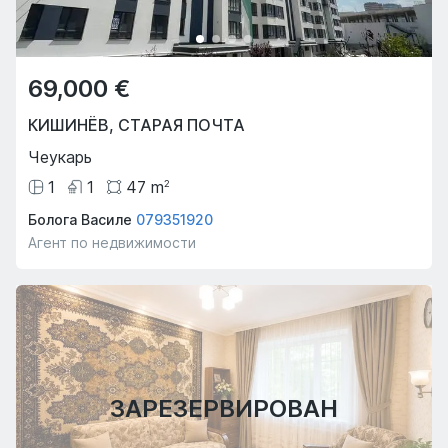
69,000 €
КИШИНЁВ
,
СТАРАЯ ПОЧТА
Чеукарь
1
1
47
m
2
Болога Василе
079351920
Предложение недели
Агент по недвижимости
Hot
Hot
ЗАРЕЗЕРВИРОВАН