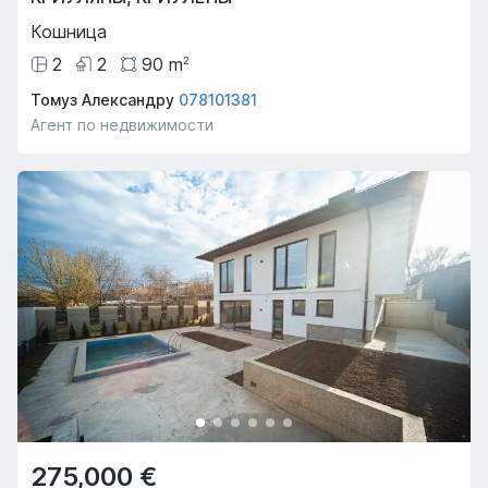
Кошница
2
2
90
m
2
Томуз Александру
078101381
Агент по недвижимости
275,000 €