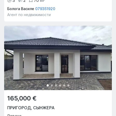
3
2
70
m
Болога Василе
079351920
Агент по недвижимости
165,000 €
ПРИГОРОД
,
СЫНЖЕРА
Ревака