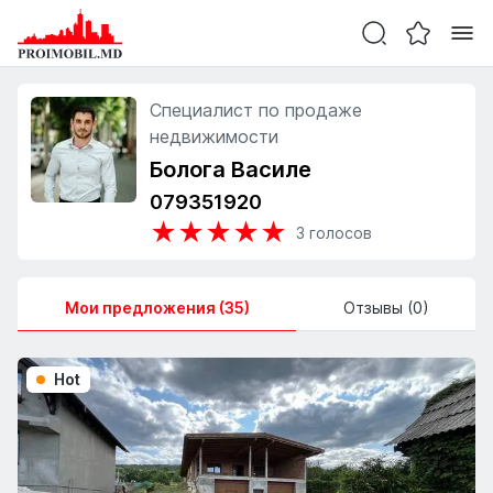
Специалист по продаже
недвижимости
Болога Василе
079351920
★
★
★
★
★
3
голосов
Мои предложения (35)
Отзывы (0)
Hot