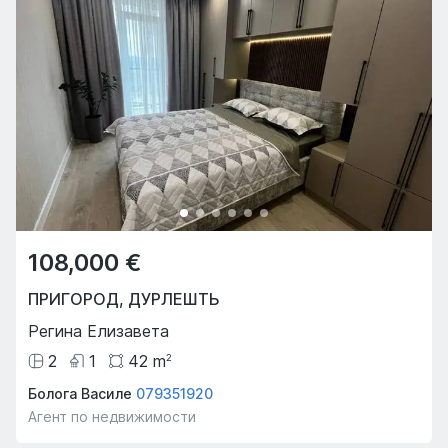
108,000 €
ПРИГОРОД
,
ДУРЛЕШТЬ
Регина Елизавета
2
1
42
m
2
Болога Василе
079351920
Агент по недвижимости