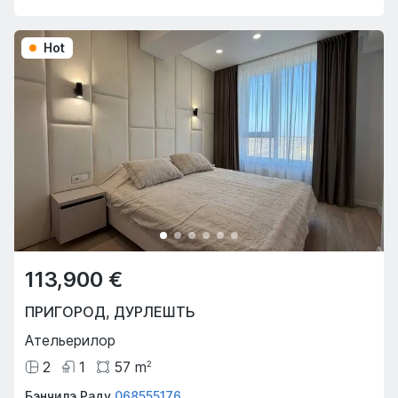
Hot
113,900 €
ПРИГОРОД
,
ДУРЛЕШТЬ
Ательерилор
2
1
57
m
2
Бэнчилэ Раду
068555176