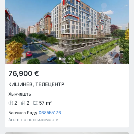
76,900 €
КИШИНЁВ
,
ТЕЛЕЦЕНТР
Хынчешть
2
2
57
m
2
Бэнчилэ Раду
068555176
Агент по недвижимости