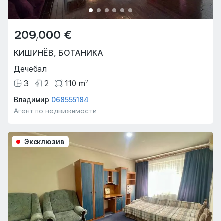
209,000 €
КИШИНЁВ
,
БОТАНИКА
Дечебал
3
2
110
m
2
Владимир
068555184
Агент по недвижимости
Эксклюзив