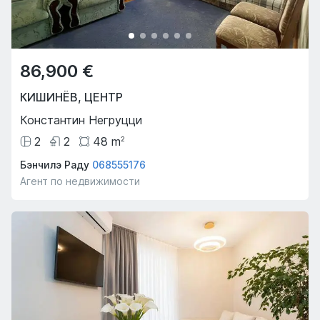
86,900 €
КИШИНЁВ
,
ЦЕНТР
Константин Негруцци
2
2
48
m
2
Бэнчилэ Раду
068555176
Агент по недвижимости