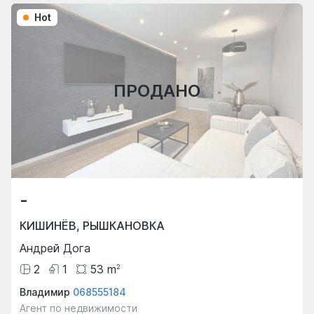
Hot
ПРОДАНО
-
КИШИНЁВ
,
РЫШКАНОВКА
Андрей Дога
2
1
53
m
2
Владимир
068555184
Агент по недвижимости