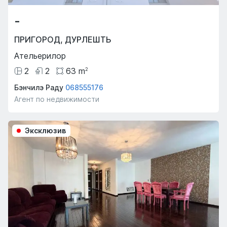
-
ПРИГОРОД
,
ДУРЛЕШТЬ
Ательерилор
2
2
63
m
2
Бэнчилэ Раду
068555176
Агент по недвижимости
Эксклюзив