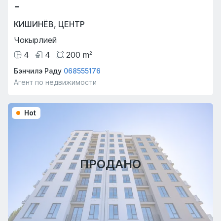
-
КИШИНЁВ
,
ЦЕНТР
Чокырлией
4
4
200
m
2
Бэнчилэ Раду
068555176
Агент по недвижимости
Hot
ПРОДАНО