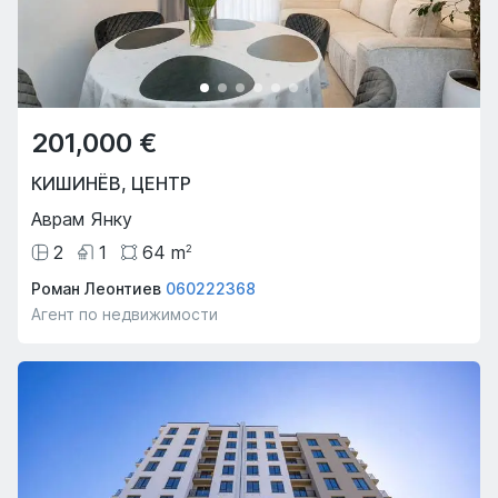
201,000 €
КИШИНЁВ
,
ЦЕНТР
Aврам Янку
2
1
64
m
2
Роман Леонтиев
060222368
Агент по недвижимости