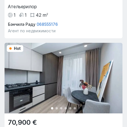
Ательерилор
1
1
42
m
2
Бэнчилэ Раду
068555176
Агент по недвижимости
Hot
70,900 €