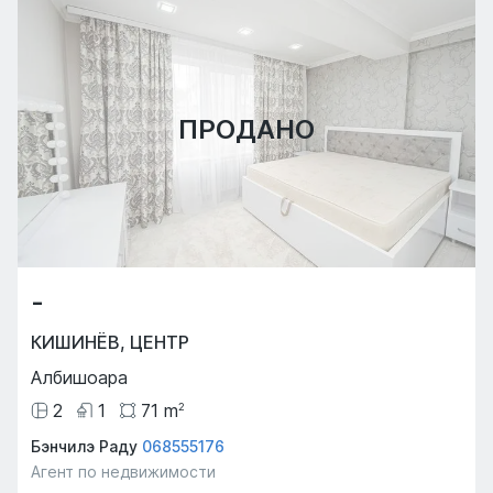
ПРОДАНО
-
КИШИНЁВ
,
ЦЕНТР
Албишоара
2
1
71
m
2
Бэнчилэ Раду
068555176
Агент по недвижимости