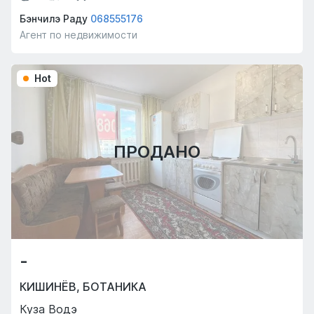
Бэнчилэ Раду
068555176
Агент по недвижимости
Hot
ПРОДАНО
-
КИШИНЁВ
,
БОТАНИКА
Куза Водэ