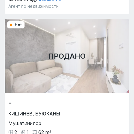
Агент по недвижимости
Hot
ПРОДАНО
-
КИШИНЁВ
,
БУЮКАНЫ
Мушатинилор
2
1
62
m
2