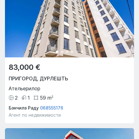
83,000 €
ПРИГОРОД
,
ДУРЛЕШТЬ
Ательерилор
2
1
59
m
2
Бэнчилэ Раду
068555176
Агент по недвижимости