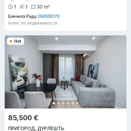
1
1
30
m
2
Бэнчилэ Раду
068555176
Агент по недвижимости
Hot
85,500 €
ПРИГОРОД
,
ДУРЛЕШТЬ