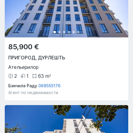
85,900 €
ПРИГОРОД
,
ДУРЛЕШТЬ
Ательерилор
2
1
63
m
2
Бэнчилэ Раду
068555176
Агент по недвижимости