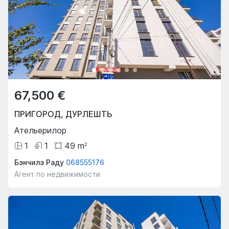
67,500 €
ПРИГОРОД
,
ДУРЛЕШТЬ
Ательерилор
1
1
49
m
2
Бэнчилэ Раду
068555176
Агент по недвижимости