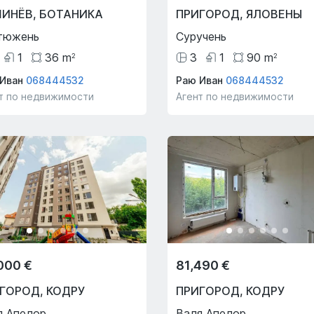
ШИНЁВ
,
БОТАНИКА
ПРИГОРОД
,
ЯЛОВЕНЫ
тюжень
Суручень
1
36
m
3
1
90
m
2
2
Иван
068444532
Раю Иван
068444532
т по недвижимости
Агент по недвижимости
000 €
81,490 €
ИГОРОД
,
КОДРУ
ПРИГОРОД
,
КОДРУ
я Апелор
Валя Апелор