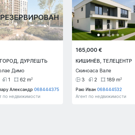
АРЕЗЕРВИРОВАН
165,000 €
ИГОРОД
,
ДУРЛЕШТЬ
КИШИНЁВ
,
ТЕЛЕЦЕНТР
олае Димо
Скиноаса Вале
1
62
m
3
2
189
m
2
2
ару Александр
068444375
Раю Иван
068444532
т по недвижимости
Агент по недвижимости