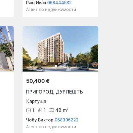
Раю Иван
068444532
Агент по недвижимости
50,400 €
ПРИГОРОД
,
ДУРЛЕШТЬ
Картуша
1
1
48
m
2
Чобу Виктор
068306222
Агент по недвижимости