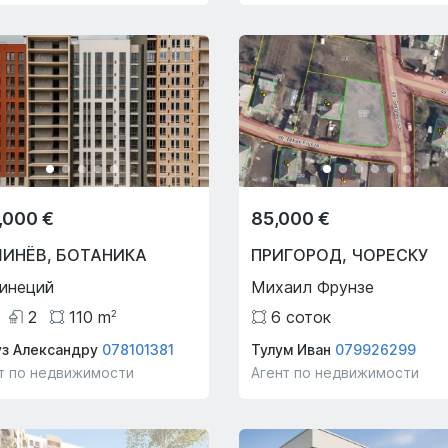
,000 €
85,000 €
ШИНЁВ
,
БОТАНИКА
ПРИГОРОД
,
ЧОРЕСКУ
инеций
Михаил Фрунзе
2
110
m
6
соток
2
з Александру
078101381
Тулум Иван
079926299
т по недвижимости
Агент по недвижимости