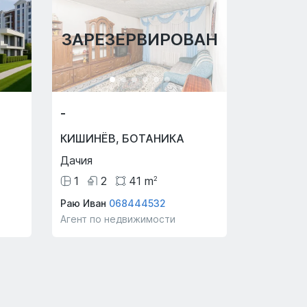
ЗАРЕЗЕРВИРОВАН
-
КИШИНЁВ
,
БОТАНИКА
Дачия
1
2
41
m
2
Раю Иван
068444532
Агент по недвижимости