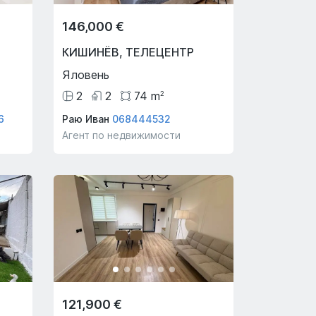
146,000 €
КИШИНЁВ
,
ТЕЛЕЦЕНТР
Яловень
2
2
74
m
2
6
Раю Иван
068444532
Агент по недвижимости
121,900 €