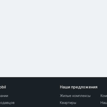
obil
Наши предложения
пании
Жилые комплексы
Ком
родавцов
Квартиры
Наш