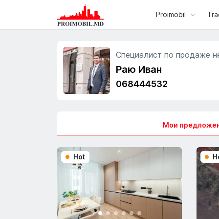
Proimobil
Tra
Специалист по продаже 
Раю Иван
068444532
Мои предложен
Hot
H