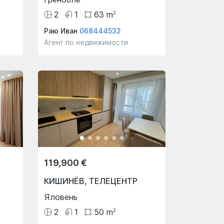
2
1
63
m
2
Раю Иван
068444532
Агент по недвижимости
119,900 €
КИШИНЁВ
,
ТЕЛЕЦЕНТР
Яловень
2
1
50
m
2