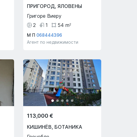
ПРИГОРОД
,
ЯЛОВЕНЫ
Григоре Виеру
2
1
54
m
2
М П
068444396
Агент по недвижимости
113,000 €
КИШИНЁВ
,
БОТАНИКА
Греноблe