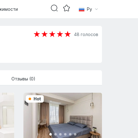
жимости
Ру
★
★
★
★
★
48
голосов
Отзывы (0)
Hot