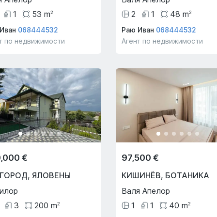
1
53
m
2
1
48
m
2
2
Иван
068444532
Раю Иван
068444532
т по недвижимости
Агент по недвижимости
,000 €
97,500 €
ИГОРОД
,
ЯЛОВЕНЫ
КИШИНЁВ
,
БОТАНИКА
илор
Валя Апелор
3
200
m
1
1
40
m
2
2