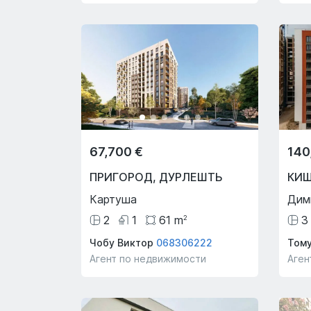
67,700 €
140
ПРИГОРОД
,
ДУРЛЕШТЬ
КИ
Картуша
Дим
2
1
61
m
3
2
Чобу Виктор
068306222
Тому
Агент по недвижимости
Аген