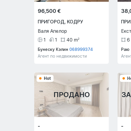
96,500 €
38,
ПРИГОРОД
,
КОДРУ
ПР
Валя Апелор
Екс
1
1
40
m
6
2
Бунеску Кэлин
068999374
Раю 
Агент по недвижимости
Аген
Hot
H
ПРОДАНО
З
-
-