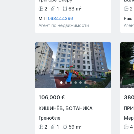
2
1
63
m
2
2
М П
068444396
Раю 
Агент по недвижимости
Аген
106,000 €
380
КИШИНЁВ
,
БОТАНИКА
ПР
Греноблe
Мер
2
1
59
m
4
2