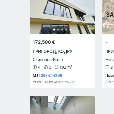
З
172,500 €
-
ПРИГОРОД
,
КОДРУ
ПР
Скиноаса Вале
Ник
4
3
192
m
2
2
М П
068444396
Пысл
Агент по недвижимости
Аген