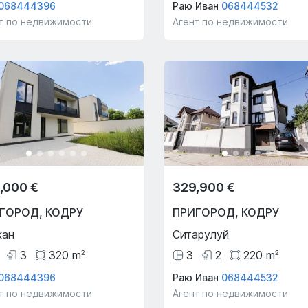
068444396
Раю Иван
068444532
т по недвижимости
Агент по недвижимости
,000 €
329,900 €
ИГОРОД
,
КОДРУ
ПРИГОРОД
,
КОДРУ
кан
Ситарулуй
3
320
m
3
2
220
m
2
2
068444396
Раю Иван
068444532
т по недвижимости
Агент по недвижимости