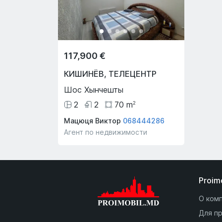
117,900 €
КИШИНЁВ
,
ТЕЛЕЦЕНТР
Шос Хынчешты
2
2
70
m
2
Мацюця Виктор
068444286
Агент по недвижимости
Proim
О ком
Для п