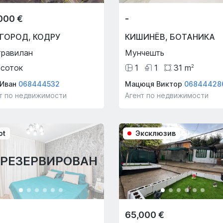
000 €
-
ИГОРОД
,
КОДРУ
КИШИНЁВ
,
БОТАНИКА
травилан
Мунчешть
соток
1
1
31
m
2
Иван
068444532
Мацюця Виктор
06844428
т по недвижимости
Агент по недвижимости
ot
Эксклюзив
АРЕЗЕРВИРОВАН
65,000 €