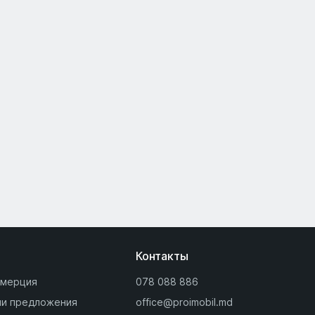
Контакты
мерция
078 088 886
и предложения
office@proimobil.md