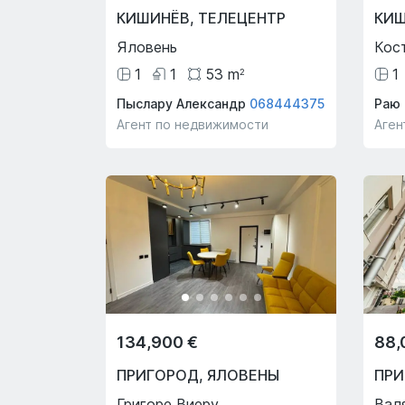
КИШИНЁВ
,
ТЕЛЕЦЕНТР
КИ
Яловень
Кос
1
1
53
m
1
2
Пыслару Александр
068444375
Раю 
Агент по недвижимости
Аген
134,900 €
88,
ПРИГОРОД
,
ЯЛОВЕНЫ
ПР
Григоре Виеру
Вал