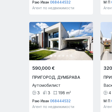
Раю Иван
068444532
М П
Агент по недвижимости
Аген
590,000 €
320
ПРИГОРОД
,
ДУМБРАВА
ПР
Аутомобилист
Вас
3
3
198
m
4
2
Раю Иван
068444532
М П
Агент по недвижимости
Аген