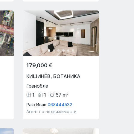
179,000 €
КИШИНЁВ
,
БОТАНИКА
Гренобле
1
1
67
m
2
Раю Иван
068444532
Агент по недвижимости