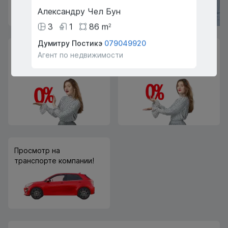
Александру Чел Бун
Екстр
3
1
86
m
63
2
Думитру Постикэ
079049920
Р А
07
Нулевая комиссия для
Оформление ипотеки
Агент по недвижимости
Агент 
покупателей и
бесплатно!
арендаторов
Просмотр на
транспорте компании!