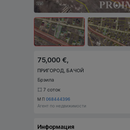
75,000 €,
ПРИГОРОД
,
БАЧОЙ
Брэила
7
соток
М П
068444396
Агент по недвижимости
Информация