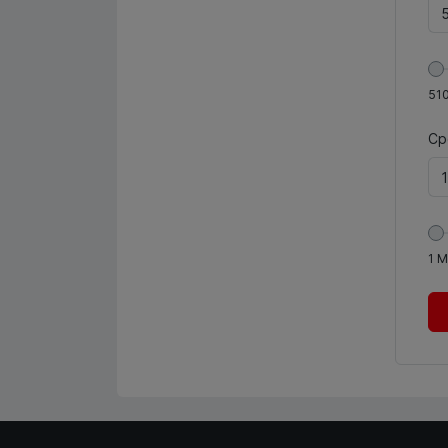
51
Ср
1
М