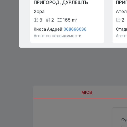
ПРИГОРОД
,
ДУРЛЕШТЬ
ПРИ
покупателей и арендаторов
бесплатно
Хора
Ател
3
2
165
m
2
2
Киоса Андрей
068666036
Стад
Агент по недвижимости
Аген
MICB
Су