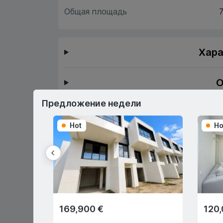
Общая площадь
7
Хара
О
Предложение недели
Hot
Ho
Первый взнос 15%
Или через государственную
программу "Prima Casă" с 10%
первоначальным взносом!
169,900 €
120,
Нулевая комиссия для
Оформлен