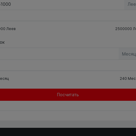
Лее
000
Леев
2500000
Л
ок
Месяц
есяц
240
Мес
Посчитать