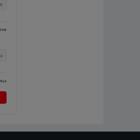
в
еев
а
яца