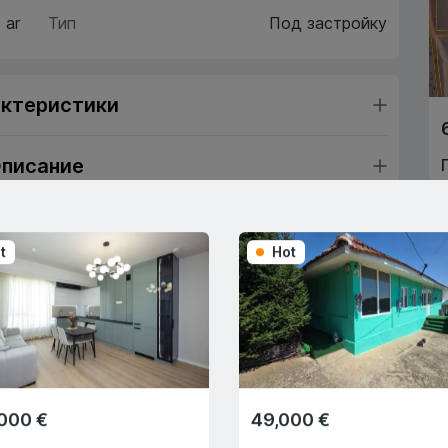
 ar
Тип
Под застройку
ктеристики
писание
t
Hot
Trade-In
С помощью программы
Trade-In мы поможем вам
купить эту квартиру в обмен
на другую недвижимость.
000 €
49,000 €
ие ипотеки
Просмотр на транспорте