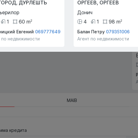
ГОРОД
,
ДУРЛЕШТЬ
ОРГЕЕВ
,
ОРГЕЕВ
!
компании!
ьерилор
Донич
1
60
m
4
1
98
m
2
2
ницкий Евгений
069777649
Балан Петру
079351006
т по недвижимости
Агент по недвижимости
MAIB
мма кредита